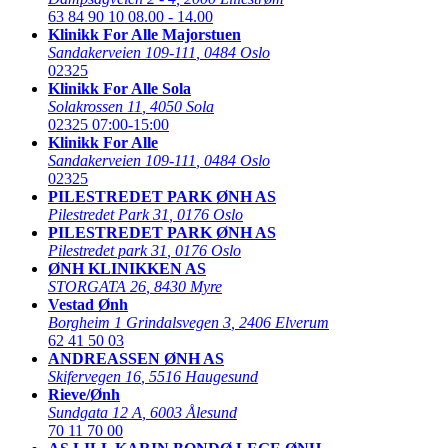
63 84 90 10
08.00 - 14.00
Klinikk For Alle Majorstuen
Sandakerveien 109-111
,
0484 Oslo
02325
Klinikk For Alle Sola
Solakrossen 11
,
4050 Sola
02325
07:00-15:00
Klinikk For Alle
Sandakerveien 109-111
,
0484 Oslo
02325
PILESTREDET PARK ØNH AS
Pilestredet Park 31
,
0176 Oslo
PILESTREDET PARK ØNH AS
Pilestredet park 31
,
0176 Oslo
ØNH KLINIKKEN AS
STORGATA 26
,
8430 Myre
Vestad Ønh
Borgheim 1 Grindalsvegen 3
,
2406 Elverum
62 41 50 03
ANDREASSEN ØNH AS
Skifervegen 16
,
5516 Haugesund
Rieve/Ønh
Sundgata 12 A
,
6003 Ålesund
70 11 70 00