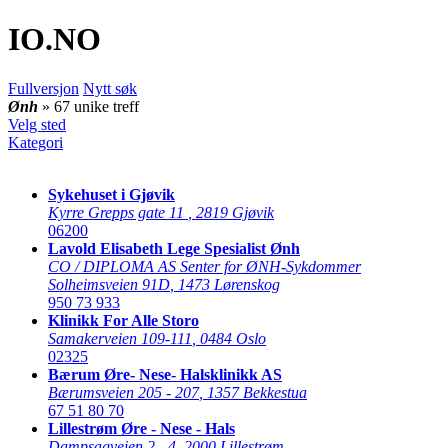
IO
.NO
Fullversjon
Nytt søk
Ønh
» 67 unike treff
Velg sted
Kategori
Sykehuset i Gjøvik
Kyrre Grepps gate 11
,
2819 Gjøvik
06200
Lavold Elisabeth Lege Spesialist Ønh
CO / DIPLOMA AS Senter for ØNH-Sykdommer
Solheimsveien 91D
,
1473 Lørenskog
950 73 933
Klinikk For Alle Storo
Samakerveien 109-111
,
0484 Oslo
02325
Bærum Øre- Nese- Halsklinikk AS
Bærumsveien 205 - 207
,
1357 Bekkestua
67 51 80 70
Lillestrøm Øre - Nese - Hals
Dampsagveien 2 - 4
,
2000 Lillestrøm