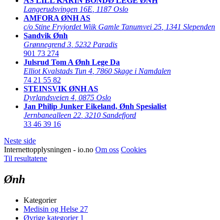
AS LILL KARIN BONDØ LEGE ØNH
Langerudsvingen 16E
,
1187 Oslo
AMFORA ØNH AS
c/o Stine Fryjordet Wiik Gamle Tanumvei 25
,
1341 Slependen
Sandvik Ønh
Grønnegrend 3
,
5232 Paradis
901 73 274
Julsrud Tom A Ønh Lege Da
Elliot Kvalstads Tun 4
,
7860 Skage i Namdalen
74 21 55 82
STEINSVIK ØNH AS
Dyrlandsveien 4
,
0875 Oslo
Jan Philip Junker Eikeland, Ønh Spesialist
Jernbanealleen 22
,
3210 Sandefjord
33 46 39 16
Neste side
Internettopplysningen - io.no
Om oss
Cookies
Til resultatene
Ønh
Kategorier
Medisin og Helse
27
Øvrige kategorier
1