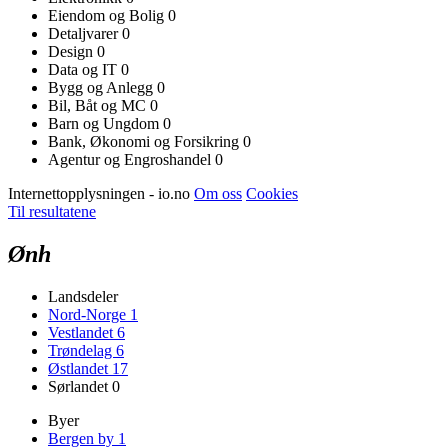
Eiendom og Bolig
0
Detaljvarer
0
Design
0
Data og IT
0
Bygg og Anlegg
0
Bil, Båt og MC
0
Barn og Ungdom
0
Bank, Økonomi og Forsikring
0
Agentur og Engroshandel
0
Internettopplysningen - io.no
Om oss
Cookies
Til resultatene
Ønh
Landsdeler
Nord-Norge
1
Vestlandet
6
Trøndelag
6
Østlandet
17
Sørlandet
0
Byer
Bergen by
1