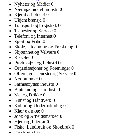
Nyheter og Medier
0
Næringsmiddel-industri
0
Kjemisk industri
0
Ukjent bransje
0
Transport og Logistikk
0
Tjenester og Service
0
Telefoni og Internett
0
Sport og Fritid
0
Skole, Utdanning og Forskning
0
Skjønnhet og Velvære
0
Reiseliv
0
Produksjon og Industri
0
Organisasjoner og Foreninger
0
Offentlige Tjenester og Service
0
Nødnummer
0
Farmasøytisk industri
0
Bioteknologisk industi
0
Mat og Drikke
0
Kunst og Håndverk
0
Kultur og Underholdning
0
Klær og mote
0
Jobb og Arbeidsmarked
0
Hjem og Interiør
0
Fiske, Landbruk og Skogbruk
0
Elektronikk
0