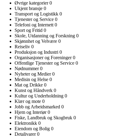
Øvrige kategorier
0
Ukjent bransje
0
Transport og Logistikk
0
Tjenester og Service
0
Telefoni og Internett
0
Sport og Fritid
0
Skole, Utdanning og Forskning
0
Skjønnhet og Velvære
0
Reiseliv
0
Produksjon og Industri
0
Organisasjoner og Foreninger
0
Offentlige Tjenester og Service
0
Nødnummer
0
Nyheter og Medier
0
Medisin og Helse
0
Mat og Drikke
0
Kunst og Håndverk
0
Kultur og Underholdning
0
Klær og mote
0
Jobb og Arbeidsmarked
0
Hjem og Interiør
0
Fiske, Landbruk og Skogbruk
0
Elektronikk
0
Eiendom og Bolig
0
Detaljvarer
0