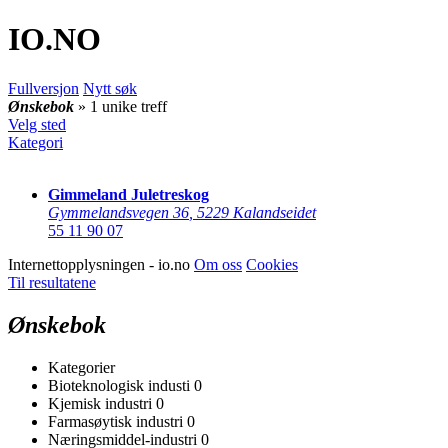
IO
.NO
Fullversjon
Nytt søk
Ønskebok
» 1 unike treff
Velg sted
Kategori
Gimmeland Juletreskog
Gymmelandsvegen 36
,
5229 Kalandseidet
55 11 90 07
Internettopplysningen - io.no
Om oss
Cookies
Til resultatene
Ønskebok
Kategorier
Bioteknologisk industi
0
Kjemisk industri
0
Farmasøytisk industri
0
Næringsmiddel-industri
0