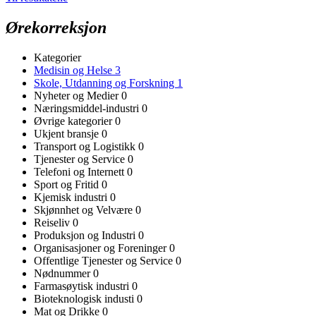
Ørekorreksjon
Kategorier
Medisin og Helse
3
Skole, Utdanning og Forskning
1
Nyheter og Medier
0
Næringsmiddel-industri
0
Øvrige kategorier
0
Ukjent bransje
0
Transport og Logistikk
0
Tjenester og Service
0
Telefoni og Internett
0
Sport og Fritid
0
Kjemisk industri
0
Skjønnhet og Velvære
0
Reiseliv
0
Produksjon og Industri
0
Organisasjoner og Foreninger
0
Offentlige Tjenester og Service
0
Nødnummer
0
Farmasøytisk industri
0
Bioteknologisk industi
0
Mat og Drikke
0