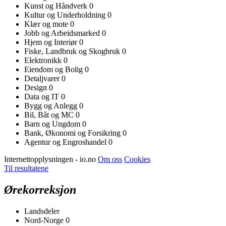
Kunst og Håndverk
0
Kultur og Underholdning
0
Klær og mote
0
Jobb og Arbeidsmarked
0
Hjem og Interiør
0
Fiske, Landbruk og Skogbruk
0
Elektronikk
0
Eiendom og Bolig
0
Detaljvarer
0
Design
0
Data og IT
0
Bygg og Anlegg
0
Bil, Båt og MC
0
Barn og Ungdom
0
Bank, Økonomi og Forsikring
0
Agentur og Engroshandel
0
Internettopplysningen - io.no
Om oss
Cookies
Til resultatene
Ørekorreksjon
Landsdeler
Nord-Norge
0