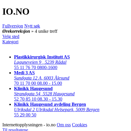
IO
.NO
Fullversjon
Nytt søk
Ørekorreksjon
» 4 unike treff
Velg sted
Kategori
Plastikkirurgisk Institutt AS
Laguneveien 9
,
5239 Rådal
55 11 76 70
0800-1600
Medi 3 AS
Sundgata 12 A
,
6003 Ålesund
70 11 70 00
08.00 - 15.00
Klinikk Haugesund
Strandgata 54
,
5528 Haugesund
52 70 85 10
08.30 - 15.30
Klinikk Haugesund avdeling Bergen
Ulriksdal 2 Ulriksdal Helsepark
,
5009 Bergen
55 29 00 50
Internettopplysningen - io.no
Om oss
Cookies
Til resultatene