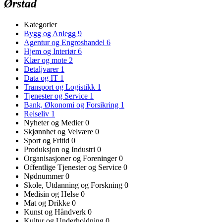
Ørstad
Kategorier
Bygg og Anlegg
9
Agentur og Engroshandel
6
Hjem og Interiør
6
Klær og mote
2
Detaljvarer
1
Data og IT
1
Transport og Logistikk
1
Tjenester og Service
1
Bank, Økonomi og Forsikring
1
Reiseliv
1
Nyheter og Medier
0
Skjønnhet og Velvære
0
Sport og Fritid
0
Produksjon og Industri
0
Organisasjoner og Foreninger
0
Offentlige Tjenester og Service
0
Nødnummer
0
Skole, Utdanning og Forskning
0
Medisin og Helse
0
Mat og Drikke
0
Kunst og Håndverk
0
Kultur og Underholdning
0