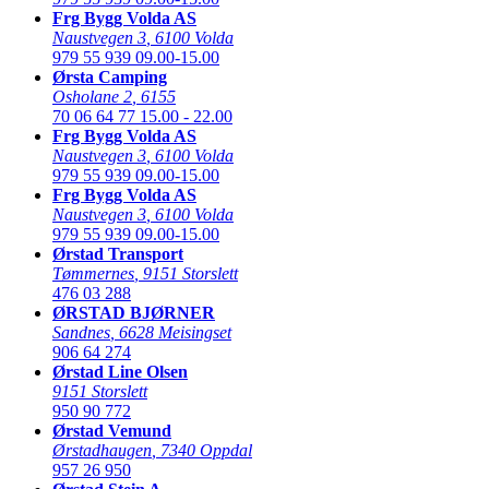
Frg Bygg Volda AS
Naustvegen 3
,
6100 Volda
979 55 939
09.00-15.00
Ørsta Camping
Osholane 2
,
6155
70 06 64 77
15.00 - 22.00
Frg Bygg Volda AS
Naustvegen 3
,
6100 Volda
979 55 939
09.00-15.00
Frg Bygg Volda AS
Naustvegen 3
,
6100 Volda
979 55 939
09.00-15.00
Ørstad Transport
Tømmernes
,
9151 Storslett
476 03 288
ØRSTAD BJØRNER
Sandnes
,
6628 Meisingset
906 64 274
Ørstad Line Olsen
9151 Storslett
950 90 772
Ørstad Vemund
Ørstadhaugen
,
7340 Oppdal
957 26 950