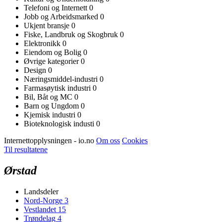
Telefoni og Internett
0
Jobb og Arbeidsmarked
0
Ukjent bransje
0
Fiske, Landbruk og Skogbruk
0
Elektronikk
0
Eiendom og Bolig
0
Øvrige kategorier
0
Design
0
Næringsmiddel-industri
0
Farmasøytisk industri
0
Bil, Båt og MC
0
Barn og Ungdom
0
Kjemisk industri
0
Bioteknologisk industi
0
Internettopplysningen - io.no
Om oss
Cookies
Til resultatene
Ørstad
Landsdeler
Nord-Norge
3
Vestlandet
15
Trøndelag
4