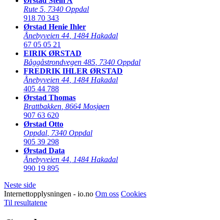
Ørstad Stein A
Rute 5
,
7340 Oppdal
918 70 343
Ørstad Henie Ihler
Ånebyveien 44
,
1484 Hakadal
67 05 05 21
EIRIK ØRSTAD
Båggåstrondvegen 485
,
7340 Oppdal
FREDRIK IHLER ØRSTAD
Ånebyveien 44
,
1484 Hakadal
405 44 788
Ørstad Thomas
Brattbakken
,
8664 Mosjøen
907 63 620
Ørstad Otto
Oppdal
,
7340 Oppdal
905 39 298
Ørstad Data
Ånebyveien 44
,
1484 Hakadal
990 19 895
Neste side
Internettopplysningen - io.no
Om oss
Cookies
Til resultatene