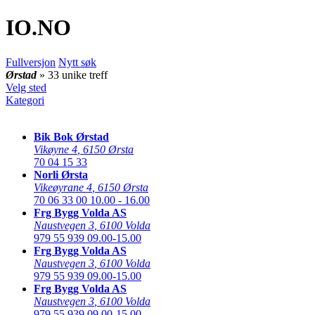
IO
.NO
Fullversjon
Nytt søk
Ørstad
» 33 unike treff
Velg sted
Kategori
Bik Bok Ørstad
Vikøyne 4
,
6150 Ørsta
70 04 15 33
Norli Ørsta
Vikeøyrane 4
,
6150 Ørsta
70 06 33 00
10.00 - 16.00
Frg Bygg Volda AS
Naustvegen 3
,
6100 Volda
979 55 939
09.00-15.00
Frg Bygg Volda AS
Naustvegen 3
,
6100 Volda
979 55 939
09.00-15.00
Frg Bygg Volda AS
Naustvegen 3
,
6100 Volda
979 55 939
09.00-15.00