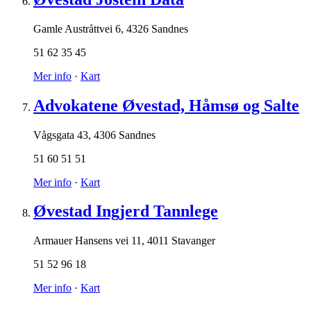
Gamle Austråttvei 6
,
4326 Sandnes
51 62 35 45
Mer info
·
Kart
Advokatene Øvestad, Håmsø og Salte
Vågsgata 43
,
4306 Sandnes
51 60 51 51
Mer info
·
Kart
Øvestad Ingjerd Tannlege
Armauer Hansens vei 11
,
4011 Stavanger
51 52 96 18
Mer info
·
Kart