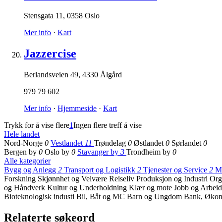
Stensgata 11
,
0358 Oslo
Mer info
·
Kart
Jazzercise
Berlandsveien 49
,
4330 Ålgård
979 79 602
Mer info
·
Hjemmeside
·
Kart
Trykk for å vise flere
1
Ingen flere treff å vise
Hele landet
Nord-Norge
0
Vestlandet
11
Trøndelag
0
Østlandet
0
Sørlandet
0
Bergen by
0
Oslo by
0
Stavanger by
3
Trondheim by
0
Alle kategorier
Bygg og Anlegg
2
Transport og Logistikk
2
Tjenester og Service
2
M
Forskning
Skjønnhet og Velvære
Reiseliv
Produksjon og Industri
Org
og Håndverk
Kultur og Underholdning
Klær og mote
Jobb og Arbei
Bioteknologisk industi
Bil, Båt og MC
Barn og Ungdom
Bank, Økon
Relaterte søkeord