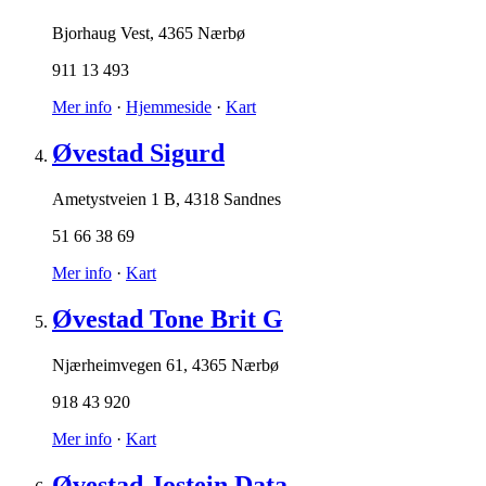
Bjorhaug Vest
,
4365 Nærbø
911 13 493
Mer info
·
Hjemmeside
·
Kart
Øvestad Sigurd
Ametystveien 1 B
,
4318 Sandnes
51 66 38 69
Mer info
·
Kart
Øvestad Tone Brit G
Njærheimvegen 61
,
4365 Nærbø
918 43 920
Mer info
·
Kart
Øvestad Jostein Data