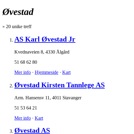
Øvestad
»
20
unike treff
AS Karl Øvestad Jr
Kvednaveien 8
,
4330 Ålgård
51 68 62 80
Mer info
·
Hjemmeside
·
Kart
Øvestad Kirsten Tannlege AS
Arm. Hansensv 11
,
4011 Stavanger
51 53 64 21
Mer info
·
Kart
Øvestad AS