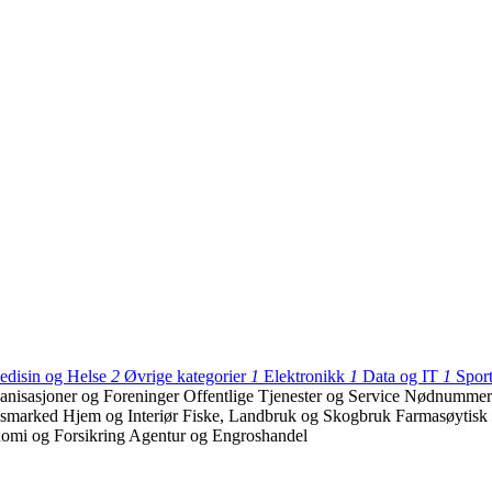
edisin og Helse
2
Øvrige kategorier
1
Elektronikk
1
Data og IT
1
Sport
anisasjoner og Foreninger
Offentlige Tjenester og Service
Nødnumme
dsmarked
Hjem og Interiør
Fiske, Landbruk og Skogbruk
Farmasøytisk 
omi og Forsikring
Agentur og Engroshandel