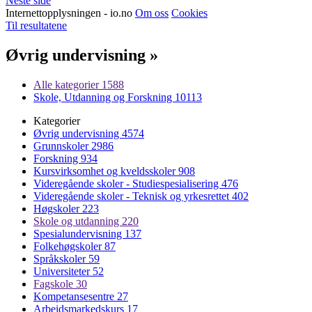
Neste side
Internettopplysningen - io.no
Om oss
Cookies
Til resultatene
Øvrig undervisning »
Alle kategorier
1588
Skole, Utdanning og Forskning
10113
Kategorier
Øvrig undervisning
4574
Grunnskoler
2986
Forskning
934
Kursvirksomhet og kveldsskoler
908
Videregående skoler - Studiespesialisering
476
Videregående skoler - Teknisk og yrkesrettet
402
Høgskoler
223
Skole og utdanning
220
Spesialundervisning
137
Folkehøgskoler
87
Språkskoler
59
Universiteter
52
Fagskole
30
Kompetansesentre
27
Arbeidsmarkedskurs
17