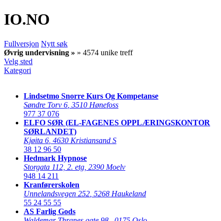
IO
.NO
Fullversjon
Nytt søk
Øvrig undervisning »
» 4574 unike treff
Velg sted
Kategori
Lindsetmo Snorre Kurs Og Kompetanse
Søndre Torv 6
,
3510 Hønefoss
977 37 076
ELFO SØR (EL-FAGENES OPPLÆRINGSKONTOR
SØRLANDET)
Kjøita 6
,
4630 Kristiansand S
38 12 96 50
Hedmark Hypnose
Storgata 112, 2. etg
,
2390 Moelv
948 14 211
Kranførerskolen
Unnelandsvegen 252
,
5268 Haukeland
55 24 55 55
AS Farlig Gods
Waldemar Thranes gate 98
,
0175 Oslo