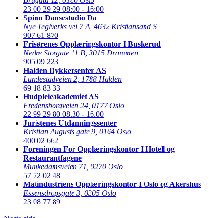
Brugata 12
,
0186 Oslo
23 00 29 29
08:00 - 16:00
Spinn Dansestudio Da
Nye Teglverks vei 7 A
,
4632 Kristiansand S
907 61 870
Frisørenes Opplæringskontor I Buskerud
Nedre Storgate 11 B
,
3015 Drammen
905 09 223
Halden Dykkersenter AS
Lundestadveien 2
,
1788 Halden
69 18 83 33
Hudpleieakademiet AS
Fredensborgveien 24
,
0177 Oslo
22 99 29 80
08.30 - 16.00
Juristenes Utdanningssenter
Kristian Augusts gate 9
,
0164 Oslo
400 02 662
Foreningen For Opplæringskontor I Hotell og
Restaurantfagene
Munkedamsveien 71
,
0270 Oslo
57 72 02 48
Matindustriens Opplæringskontor I Oslo og Akershus
Essensdropsgate 3
,
0305 Oslo
23 08 77 89