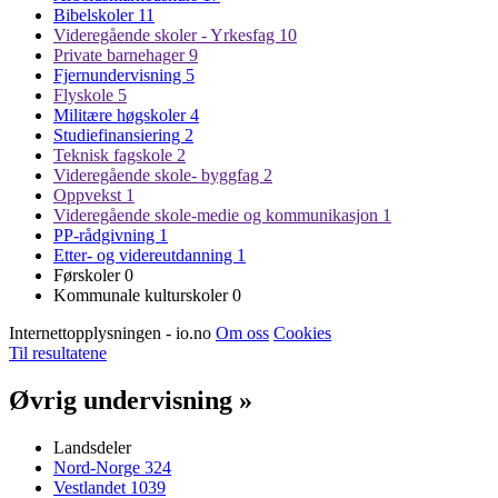
Bibelskoler
11
Videregående skoler - Yrkesfag
10
Private barnehager
9
Fjernundervisning
5
Flyskole
5
Militære høgskoler
4
Studiefinansiering
2
Teknisk fagskole
2
Videregående skole- byggfag
2
Oppvekst
1
Videregående skole-medie og kommunikasjon
1
PP-rådgivning
1
Etter- og videreutdanning
1
Førskoler
0
Kommunale kulturskoler
0
Internettopplysningen - io.no
Om oss
Cookies
Til resultatene
Øvrig undervisning »
Landsdeler
Nord-Norge
324
Vestlandet
1039