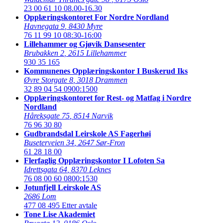
23 00 61 10
08.00-16.30
Opplæringskontoret For Nordre Nordland
Havnegata 9
,
8430 Myre
76 11 99 10
08:30-16:00
Lillehammer og Gjøvik Dansesenter
Brubakken 2
,
2615 Lillehammer
930 35 165
Kommunenes Opplæringskontor I Buskerud Iks
Øvre Storgate 8
,
3018 Drammen
32 89 04 54
0900:1500
Opplæringskontoret for Rest- og Matfag i Nordre
Nordland
Håreksgate 75
,
8514 Narvik
76 96 30 80
Gudbrandsdal Leirskole AS Fagerhøi
Buseterveien 34
,
2647 Sør-Fron
61 28 18 00
Flerfaglig Opplæringskontor I Lofoten Sa
Idrettsgata 64
,
8370 Leknes
76 08 00 60
0800:1530
Jotunfjell Leirskole AS
2686 Lom
477 08 495
Etter avtale
Tone Lise Akademiet