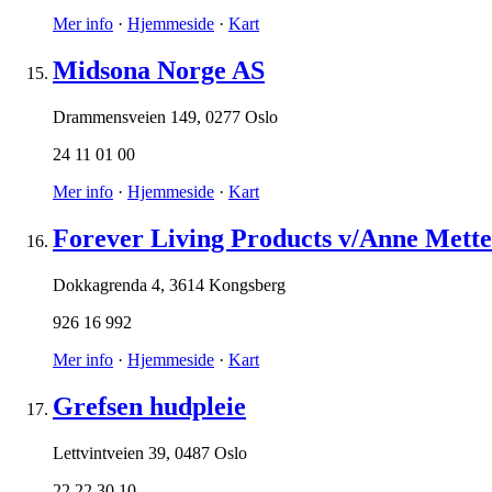
Mer info
·
Hjemmeside
·
Kart
Midsona Norge AS
Drammensveien 149
,
0277 Oslo
24 11 01 00
Mer info
·
Hjemmeside
·
Kart
Forever Living Products v/Anne Mette
Dokkagrenda 4
,
3614 Kongsberg
926 16 992
Mer info
·
Hjemmeside
·
Kart
Grefsen hudpleie
Lettvintveien 39
,
0487 Oslo
22 22 30 10