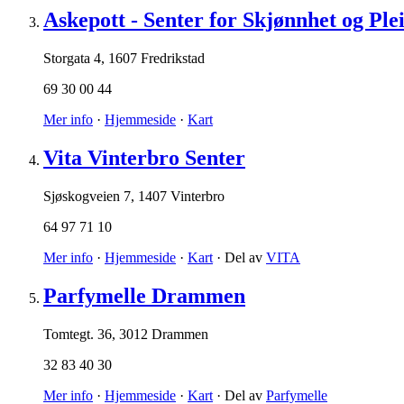
Askepott - Senter for Skjønnhet og Ple
Storgata 4
,
1607 Fredrikstad
69 30 00 44
Mer info
·
Hjemmeside
·
Kart
Vita Vinterbro Senter
Sjøskogveien 7
,
1407 Vinterbro
64 97 71 10
Mer info
·
Hjemmeside
·
Kart
· Del av
VITA
Parfymelle Drammen
Tomtegt. 36
,
3012 Drammen
32 83 40 30
Mer info
·
Hjemmeside
·
Kart
· Del av
Parfymelle