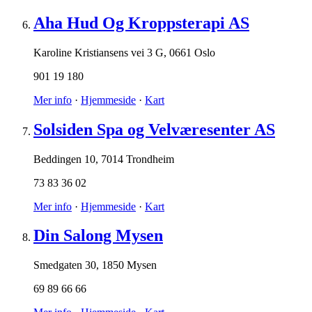
Aha Hud Og Kroppsterapi AS
Karoline Kristiansens vei 3 G
,
0661 Oslo
901 19 180
Mer info
·
Hjemmeside
·
Kart
Solsiden Spa og Velværesenter AS
Beddingen 10
,
7014 Trondheim
73 83 36 02
Mer info
·
Hjemmeside
·
Kart
Din Salong Mysen
Smedgaten 30
,
1850 Mysen
69 89 66 66