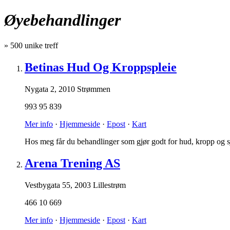
Øyebehandlinger
»
500
unike treff
Betinas Hud Og Kroppspleie
Nygata 2
,
2010 Strømmen
993 95 839
Mer info
·
Hjemmeside
·
Epost
·
Kart
Hos meg får du behandlinger som gjør godt for hud, kropp og 
Arena Trening AS
Vestbygata 55
,
2003 Lillestrøm
466 10 669
Mer info
·
Hjemmeside
·
Epost
·
Kart