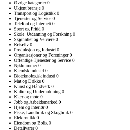
Øvrige kategorier
0
Ukjent bransje
0
Transport og Logistikk
0
Tjenester og Service
0
Telefoni og Internett
0
Sport og Fritid
0
Skole, Utdanning og Forskning
0
Skjønnhet og Velvære
0
Reiseliv
0
Produksjon og Industri
0
Organisasjoner og Foreninger
0
Offentlige Tjenester og Service
0
Nødnummer
0
Kjemisk industri
0
Bioteknologisk industi
0
Mat og Drikke
0
Kunst og Håndverk
0
Kultur og Underholdning
0
Klær og mote
0
Jobb og Arbeidsmarked
0
Hjem og Interiør
0
Fiske, Landbruk og Skogbruk
0
Elektronikk
0
Eiendom og Bolig
0
Detaljvarer
0