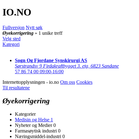
IO
.NO
Fullversjon
Nytt søk
Øyekorrigering
» 1 unike treff
Velg sted
Kategori
Sogn Og Fjordane Synskirurgi AS
Sørstrandsv 9 Firdakraftbygget 3. etg
,
6823 Sandane
57 86 74 00
09:00-16:00
Internettopplysningen - io.no
Om oss
Cookies
Til resultatene
Øyekorrigering
Kategorier
Medisin og Helse
1
Nyheter og Medier
0
Farmasøytisk industri
0
Næringsmiddel-industri
0