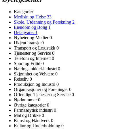
Kategorier
Medisin og Helse
33
Skole, Utdanning og Forskning
2
Eiendom og Bolig
1
Detaljvarer
1
Nyheter og Medier
0
Ukjent bransje
0
Transport og Logistikk
0
Tjenester og Service
0
Telefoni og Internett
0
Sport og Fritid
0
Næringsmiddel-industri
0
Skjønnhet og Velvære
0
Reiseliv
0
Produksjon og Industri
0
Organisasjoner og Foreninger
0
Offentlige Tjenester og Service
0
Nødnummer
0
Øvrige kategorier
0
Farmasøytisk industri
0
Mat og Drikke
0
Kunst og Håndverk
0
Kultur og Underholdning
0