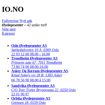
IO
.NO
Fullversjon
Nytt søk
Øyelegesenter
» 42 unike treff
Velg sted
Kategori
Oslo Øyelegesenter AS
Sørkedalsveien 10 A
,
0369 Oslo
22 93 12 60
08.00 - 16.00
Trondheim Øyelegesenter AS
Prinsens gate 67
,
7011 Trondheim
73 80 74 00
08.00-16.00
Asker Og Bærum Øyelegesenter AS
Knud Askers vei 28 B
,
1383 Asker
66 78 56 90
08.00 â 15.00
Sandvika Øyelegesenter AS
C/O Tore Tveter Bryggegata 22
,
0250 Oslo
22 01 90 97
Orbita Øyelegesenter AS
Grensen 18
,
0159 Oslo