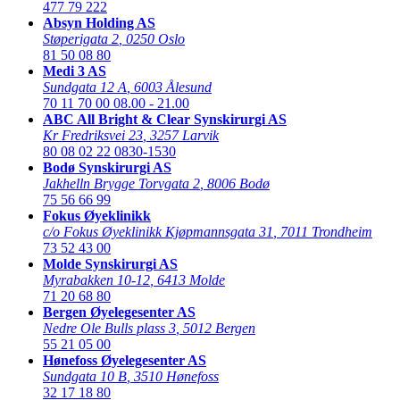
477 79 222
Absyn Holding AS
Støperigata 2
,
0250 Oslo
81 50 08 80
Medi 3 AS
Sundgata 12 A
,
6003 Ålesund
70 11 70 00
08.00 - 21.00
ABC All Bright & Clear Synskirurgi AS
Kr Fredriksvei 23
,
3257 Larvik
80 08 02 22
0830-1530
Bodø Synskirurgi AS
Jakhelln Brygge Torvgata 2
,
8006 Bodø
75 56 66 99
Fokus Øyeklinikk
c/o Fokus Øyeklinikk Kjøpmannsgata 31
,
7011 Trondheim
73 52 43 00
Molde Synskirurgi AS
Myrabakken 10-12
,
6413 Molde
71 20 68 80
Bergen Øyelegesenter AS
Nedre Ole Bulls plass 3
,
5012 Bergen
55 21 05 00
Hønefoss Øyelegesenter AS
Sundgata 10 B
,
3510 Hønefoss
32 17 18 80