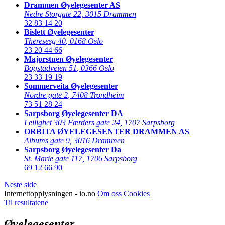
Drammen Øyelegesenter AS
Nedre Storgate 22
,
3015 Drammen
32 83 14 20
Bislett Øyelegesenter
Theresesg 40
,
0168 Oslo
23 20 44 66
Majorstuen Øyelegesenter
Bogstadveien 51
,
0366 Oslo
23 33 19 19
Sommerveita Øyelegesenter
Nordre gate 2
,
7408 Trondheim
73 51 28 24
Sarpsborg Øyelegesenter DA
Leilighet 303 Færders gate 24
,
1707 Sarpsborg
ORBITA ØYELEGESENTER DRAMMEN AS
Albums gate 9
,
3016 Drammen
Sarpsborg Øyelegesenter Da
St. Marie gate 117
,
1706 Sarpsborg
69 12 66 90
Neste side
Internettopplysningen - io.no
Om oss
Cookies
Til resultatene
Øyelegesenter