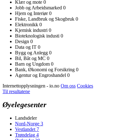
Klær og mote
0
Jobb og Arbeidsmarked
0
Hjem og Interiør
0
Fiske, Landbruk og Skogbruk
0
Elektronikk
0
Kjemisk industri
0
Bioteknologisk industi
0
Design
0
Data og IT
0
Bygg og Anlegg
0
Bil, Båt og MC
0
Barn og Ungdom
0
Bank, Økonomi og Forsikring
0
Agentur og Engroshandel
0
Internettopplysningen - io.no
Om oss
Cookies
Til resultatene
Øyelegesenter
Landsdeler
Nord-Norge
3
Vestlandet
7
Trøndelag
4