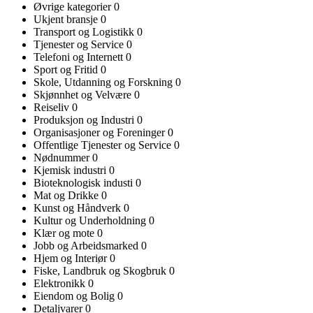
Øvrige kategorier
0
Ukjent bransje
0
Transport og Logistikk
0
Tjenester og Service
0
Telefoni og Internett
0
Sport og Fritid
0
Skole, Utdanning og Forskning
0
Skjønnhet og Velvære
0
Reiseliv
0
Produksjon og Industri
0
Organisasjoner og Foreninger
0
Offentlige Tjenester og Service
0
Nødnummer
0
Kjemisk industri
0
Bioteknologisk industi
0
Mat og Drikke
0
Kunst og Håndverk
0
Kultur og Underholdning
0
Klær og mote
0
Jobb og Arbeidsmarked
0
Hjem og Interiør
0
Fiske, Landbruk og Skogbruk
0
Elektronikk
0
Eiendom og Bolig
0
Detaljvarer
0