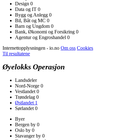
Design
0
Data og IT
0
Bygg og Anlegg
0
Bil, Båt og MC
0
Barn og Ungdom
0
Bank, Økonomi og Forsikring
0
Agentur og Engroshandel
0
Internettopplysningen - io.no
Om oss
Cookies
Til resultatene
Øyelokks Operasjon
Landsdeler
Nord-Norge
0
Vestlandet
0
Trøndelag
0
Østlandet
1
Sørlandet
0
Byer
Bergen by
0
Oslo by
0
Stavanger by
0