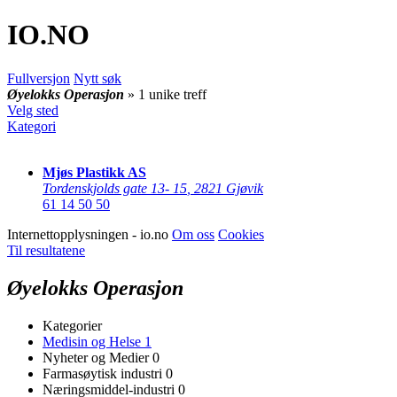
IO
.NO
Fullversjon
Nytt søk
Øyelokks Operasjon
» 1 unike treff
Velg sted
Kategori
Mjøs Plastikk AS
Tordenskjolds gate 13- 15
,
2821 Gjøvik
61 14 50 50
Internettopplysningen - io.no
Om oss
Cookies
Til resultatene
Øyelokks Operasjon
Kategorier
Medisin og Helse
1
Nyheter og Medier
0
Farmasøytisk industri
0
Næringsmiddel-industri
0