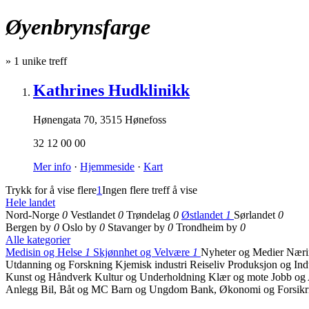
Øyenbrynsfarge
»
1
unike treff
Kathrines Hudklinikk
Hønengata 70
,
3515 Hønefoss
32 12 00 00
Mer info
·
Hjemmeside
·
Kart
Trykk for å vise flere
1
Ingen flere treff å vise
Hele landet
Nord-Norge
0
Vestlandet
0
Trøndelag
0
Østlandet
1
Sørlandet
0
Bergen by
0
Oslo by
0
Stavanger by
0
Trondheim by
0
Alle kategorier
Medisin og Helse
1
Skjønnhet og Velvære
1
Nyheter og Medier
Næri
Utdanning og Forskning
Kjemisk industri
Reiseliv
Produksjon og Ind
Kunst og Håndverk
Kultur og Underholdning
Klær og mote
Jobb og
Anlegg
Bil, Båt og MC
Barn og Ungdom
Bank, Økonomi og Forsik