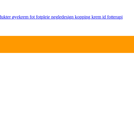
dukter
øyekrem
fot
fotpleie
negledesign
kopping
krem
id
fotterapi