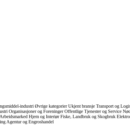
ngsmiddel-industri
Øvrige kategorier
Ukjent bransje
Transport og Logi
ustri
Organisasjoner og Foreninger
Offentlige Tjenester og Service
Nø
 Arbeidsmarked
Hjem og Interiør
Fiske, Landbruk og Skogbruk
Elektr
ring
Agentur og Engroshandel