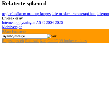
Relaterte søkeord
negler
hudkrem
makeup
kroppspleie
masker
aromaterapi
hudpleiepro
Livesøk er av
Internettopplysningen AS © 2004-2026
Mobilversjon
IO
.no
Firmasøk
Regnskapssøk
Rollesøk
Kart
Om IO
Vi bruker cookies