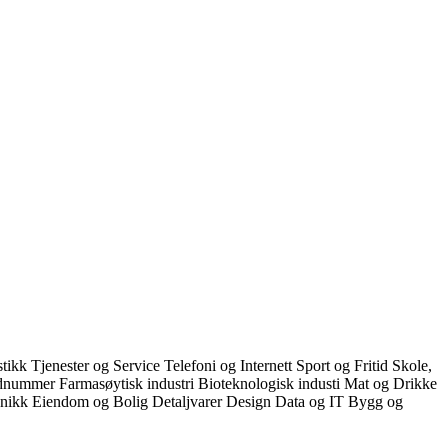
stikk
Tjenester og Service
Telefoni og Internett
Sport og Fritid
Skole,
dnummer
Farmasøytisk industri
Bioteknologisk industi
Mat og Drikke
onikk
Eiendom og Bolig
Detaljvarer
Design
Data og IT
Bygg og