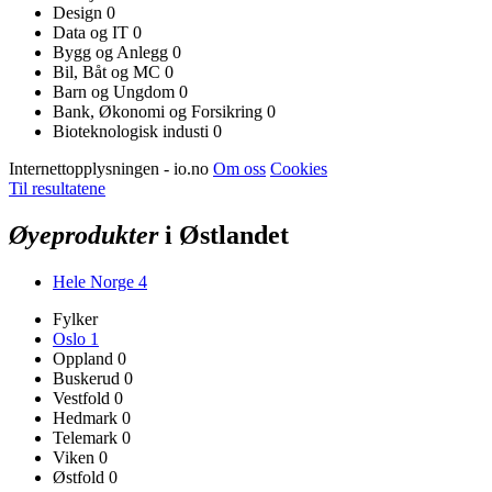
Design
0
Data og IT
0
Bygg og Anlegg
0
Bil, Båt og MC
0
Barn og Ungdom
0
Bank, Økonomi og Forsikring
0
Bioteknologisk industi
0
Internettopplysningen - io.no
Om oss
Cookies
Til resultatene
Øyeprodukter
i Østlandet
Hele Norge
4
Fylker
Oslo
1
Oppland
0
Buskerud
0
Vestfold
0
Hedmark
0
Telemark
0
Viken
0
Østfold
0