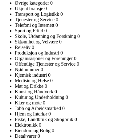
Øvrige kategorier
0
Ukjent bransje
0
Transport og Logistikk
0
Tjenester og Service
0
Telefoni og Internett
0
Sport og Fritid
0
Skole, Utdanning og Forskning
0
Skjønnhet og Velvære
0
Reiseliv
0
Produksjon og Industri
0
Organisasjoner og Foreninger
0
Offentlige Tjenester og Service
0
Nødnummer
0
Kjemisk industri
0
Medisin og Helse
0
Mat og Drikke
0
Kunst og Håndverk
0
Kultur og Underholdning
0
Klær og mote
0
Jobb og Arbeidsmarked
0
Hjem og Interiør
0
Fiske, Landbruk og Skogbruk
0
Elektronikk
0
Eiendom og Bolig
0
Detaljvarer
0