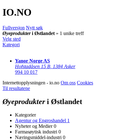
IO
.NO
Fullversjon
Nytt søk
Øyeprodukter
i Østlandet
» 1 unike treff
Velg sted
Kategori
Yanor Norge AS
Hofstadåsen 15 B
,
1384 Asker
994 10 017
Internettopplysningen - io.no
Om oss
Cookies
Til resultatene
Øyeprodukter
i Østlandet
Kategorier
Agentur og Engroshandel
1
Nyheter og Medier
0
Farmasøytisk industri
0
Næringsmiddel-industri
0