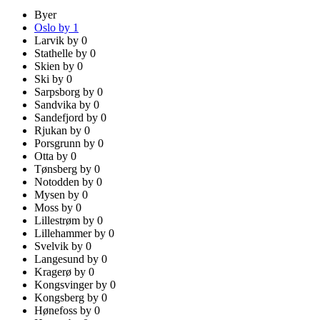
Byer
Oslo by
1
Larvik by
0
Stathelle by
0
Skien by
0
Ski by
0
Sarpsborg by
0
Sandvika by
0
Sandefjord by
0
Rjukan by
0
Porsgrunn by
0
Otta by
0
Tønsberg by
0
Notodden by
0
Mysen by
0
Moss by
0
Lillestrøm by
0
Lillehammer by
0
Svelvik by
0
Langesund by
0
Kragerø by
0
Kongsvinger by
0
Kongsberg by
0
Hønefoss by
0