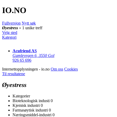
IO
.NO
Fullversjon
Nytt søk
Øyestress
» 1 unike treff
Velg sted
Kategori
Acufriend AS
Gamlevegen 6
,
3550 Gol
926 65 696
Internettopplysningen - io.no
Om oss
Cookies
Til resultatene
Øyestress
Kategorier
Bioteknologisk industi
0
Kjemisk industri
0
Farmasøytisk industri
0
Næringsmiddel-industri
0