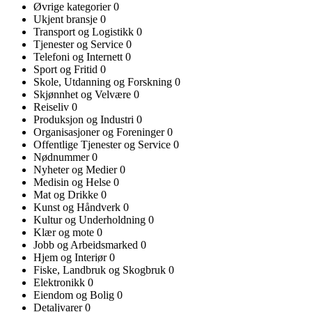
Øvrige kategorier
0
Ukjent bransje
0
Transport og Logistikk
0
Tjenester og Service
0
Telefoni og Internett
0
Sport og Fritid
0
Skole, Utdanning og Forskning
0
Skjønnhet og Velvære
0
Reiseliv
0
Produksjon og Industri
0
Organisasjoner og Foreninger
0
Offentlige Tjenester og Service
0
Nødnummer
0
Nyheter og Medier
0
Medisin og Helse
0
Mat og Drikke
0
Kunst og Håndverk
0
Kultur og Underholdning
0
Klær og mote
0
Jobb og Arbeidsmarked
0
Hjem og Interiør
0
Fiske, Landbruk og Skogbruk
0
Elektronikk
0
Eiendom og Bolig
0
Detaljvarer
0