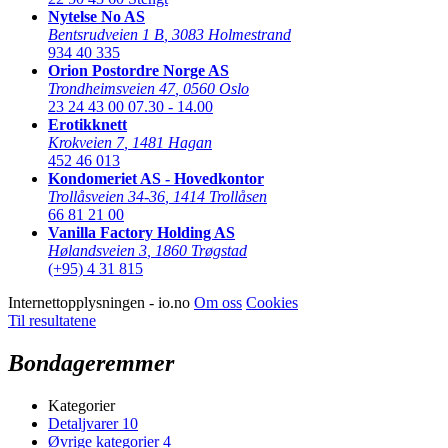
Nytelse No AS
Bentsrudveien 1 B
,
3083 Holmestrand
934 40 335
Orion Postordre Norge AS
Trondheimsveien 47
,
0560 Oslo
23 24 43 00
07.30 - 14.00
Erotikknett
Krokveien 7
,
1481 Hagan
452 46 013
Kondomeriet AS - Hovedkontor
Trollåsveien 34-36
,
1414 Trollåsen
66 81 21 00
Vanilla Factory Holding AS
Hølandsveien 3
,
1860 Trøgstad
(+95) 4 31 815
Internettopplysningen - io.no
Om oss
Cookies
Til resultatene
Bondageremmer
Kategorier
Detaljvarer
10
Øvrige kategorier
4