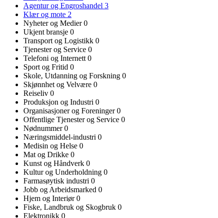
Agentur og Engroshandel
3
Klær og mote
2
Nyheter og Medier
0
Ukjent bransje
0
Transport og Logistikk
0
Tjenester og Service
0
Telefoni og Internett
0
Sport og Fritid
0
Skole, Utdanning og Forskning
0
Skjønnhet og Velvære
0
Reiseliv
0
Produksjon og Industri
0
Organisasjoner og Foreninger
0
Offentlige Tjenester og Service
0
Nødnummer
0
Næringsmiddel-industri
0
Medisin og Helse
0
Mat og Drikke
0
Kunst og Håndverk
0
Kultur og Underholdning
0
Farmasøytisk industri
0
Jobb og Arbeidsmarked
0
Hjem og Interiør
0
Fiske, Landbruk og Skogbruk
0
Elektronikk
0