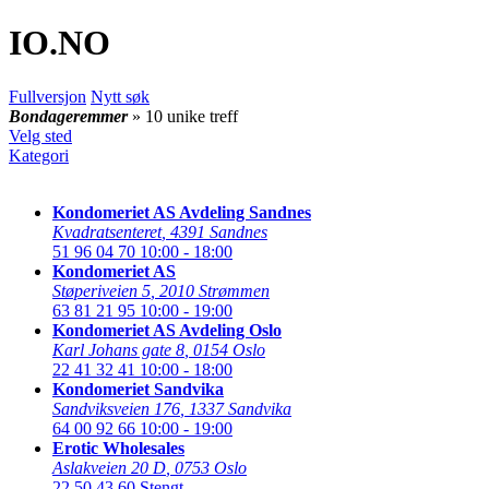
IO
.NO
Fullversjon
Nytt søk
Bondageremmer
» 10 unike treff
Velg sted
Kategori
Kondomeriet AS Avdeling Sandnes
Kvadratsenteret
,
4391 Sandnes
51 96 04 70
10:00 - 18:00
Kondomeriet AS
Støperiveien 5
,
2010 Strømmen
63 81 21 95
10:00 - 19:00
Kondomeriet AS Avdeling Oslo
Karl Johans gate 8
,
0154 Oslo
22 41 32 41
10:00 - 18:00
Kondomeriet Sandvika
Sandviksveien 176
,
1337 Sandvika
64 00 92 66
10:00 - 19:00
Erotic Wholesales
Aslakveien 20 D
,
0753 Oslo
22 50 43 60
Stengt