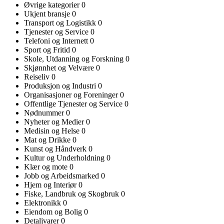
Øvrige kategorier
0
Ukjent bransje
0
Transport og Logistikk
0
Tjenester og Service
0
Telefoni og Internett
0
Sport og Fritid
0
Skole, Utdanning og Forskning
0
Skjønnhet og Velvære
0
Reiseliv
0
Produksjon og Industri
0
Organisasjoner og Foreninger
0
Offentlige Tjenester og Service
0
Nødnummer
0
Nyheter og Medier
0
Medisin og Helse
0
Mat og Drikke
0
Kunst og Håndverk
0
Kultur og Underholdning
0
Klær og mote
0
Jobb og Arbeidsmarked
0
Hjem og Interiør
0
Fiske, Landbruk og Skogbruk
0
Elektronikk
0
Eiendom og Bolig
0
Detaljvarer
0