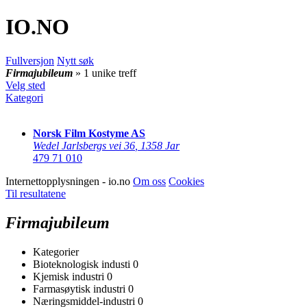
IO
.NO
Fullversjon
Nytt søk
Firmajubileum
» 1 unike treff
Velg sted
Kategori
Norsk Film Kostyme AS
Wedel Jarlsbergs vei 36
,
1358 Jar
479 71 010
Internettopplysningen - io.no
Om oss
Cookies
Til resultatene
Firmajubileum
Kategorier
Bioteknologisk industi
0
Kjemisk industri
0
Farmasøytisk industri
0
Næringsmiddel-industri
0