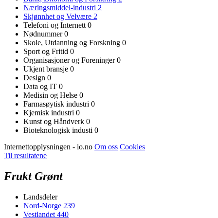
Næringsmiddel-industri
2
Skjønnhet og Velvære
2
Telefoni og Internett
0
Nødnummer
0
Skole, Utdanning og Forskning
0
Sport og Fritid
0
Organisasjoner og Foreninger
0
Ukjent bransje
0
Design
0
Data og IT
0
Medisin og Helse
0
Farmasøytisk industri
0
Kjemisk industri
0
Kunst og Håndverk
0
Bioteknologisk industi
0
Internettopplysningen - io.no
Om oss
Cookies
Til resultatene
Frukt Grønt
Landsdeler
Nord-Norge
239
Vestlandet
440