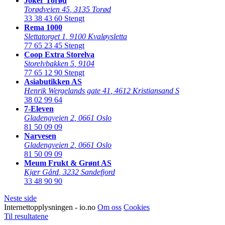
Joker Torød
Torødveien 45
,
3135 Torød
33 38 43 60
Stengt
Rema 1000
Slettatorget 1
,
9100 Kvaløysletta
77 65 23 45
Stengt
Coop Extra Storelva
Storelvbakken 5
,
9104
77 65 12 90
Stengt
Asiabutikken AS
Henrik Wergelands gate 41
,
4612 Kristiansand S
38 02 99 64
7-Eleven
Gladengveien 2
,
0661 Oslo
81 50 09 09
Narvesen
Gladengveien 2
,
0661 Oslo
81 50 09 09
Meum Frukt & Grønt AS
Kjær Gård
,
3232 Sandefjord
33 48 90 90
Neste side
Internettopplysningen - io.no
Om oss
Cookies
Til resultatene