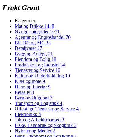
Frukt Grønt
Kategorier
Mat og Drikke
1448
Øvrige kategorier
1071
Agentur og Engroshandel
70
Bil, Båt og MC
33
Detaljvarer
27
Bygg og Anlegg
21
Eiendom og Bolig
18
Produksjon og Industri
14
Tjenester og Service
10
Kultur og Underholdning
10
Klær og mote
9
Hjem og Interiør
9
Reiseliv
8
Barn og Ungdom
7
Transport og Logistikk
4
Offentlige Tjenester og Service
4
Elektronikk
4
Jobb og Arbeidsmarked
3
Fiske, Landbruk og Skogbruk
3
Nyheter og Medier
2
Bank, Økonomi og Forsikring
2