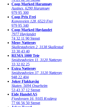
Coop Marked Haramsøy
Austnes
,
6290 Haramsøy
979 95 300
Coop Prix Frei
Kongsveien 128
,
6523 Frei
979 95 340
Coop Marked Høylandet
7977 Høylandet
74 32 11 90
Stengt
Meny Nøtterøy
Skallestadveien 2
,
3138 Skallestad
33 30 43 40
REMA 1000 Teie
Smidsrødveien 11
,
3120 Nøtterøy
33 32 02 25
Extra Nøtterøy
Smidsrødveien 37
,
3120 Nøtterøy
948 22 404
Joker Flakkavåg
Skaten
,
5694 Onarheim
53 43 37 12
Stengt
Eide Handel AS
Fjordvegen 16
,
9105 Kvaløya
77 66 56 50
Stengt