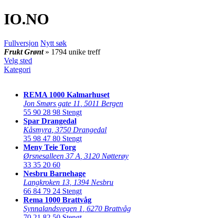
IO
.NO
Fullversjon
Nytt søk
Frukt Grønt
» 1794 unike treff
Velg sted
Kategori
REMA 1000 Kalmarhuset
Jon Smørs gate 11
,
5011 Bergen
55 90 28 98
Stengt
Spar Drangedal
Kåsmyra
,
3750 Drangedal
35 98 47 80
Stengt
Meny Teie Torg
Ørsnesalleen 37 A
,
3120 Nøtterøy
33 35 20 60
Nesbru Barnehage
Langkroken 13
,
1394 Nesbru
66 84 79 24
Stengt
Rema 1000 Brattvåg
Synnalandsvegen 1
,
6270 Brattvåg
70 21 82 50
Stengt