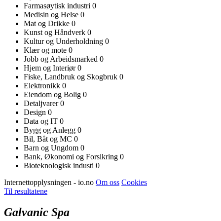
Farmasøytisk industri
0
Medisin og Helse
0
Mat og Drikke
0
Kunst og Håndverk
0
Kultur og Underholdning
0
Klær og mote
0
Jobb og Arbeidsmarked
0
Hjem og Interiør
0
Fiske, Landbruk og Skogbruk
0
Elektronikk
0
Eiendom og Bolig
0
Detaljvarer
0
Design
0
Data og IT
0
Bygg og Anlegg
0
Bil, Båt og MC
0
Barn og Ungdom
0
Bank, Økonomi og Forsikring
0
Bioteknologisk industi
0
Internettopplysningen - io.no
Om oss
Cookies
Til resultatene
Galvanic Spa