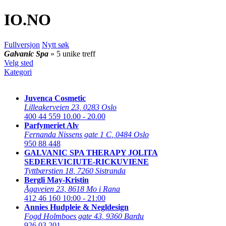
IO
.NO
Fullversjon
Nytt søk
Galvanic Spa
» 5 unike treff
Velg sted
Kategori
Juvenca Cosmetic
Lilleakerveien 23
,
0283 Oslo
400 44 559
10.00 - 20.00
Parfymeriet Alv
Fernanda Nissens gate 1 C
,
0484 Oslo
950 88 448
GALVANIC SPA THERAPY JOLITA
SEDEREVICIUTE-RICKUVIENE
Tyttbærstien 18
,
7260 Sistranda
Bergli May-Kristin
Ågaveien 23
,
8618 Mo i Rana
412 46 160
10:00 - 21:00
Annies Hudpleie & Negldesign
Fogd Holmboes gate 43
,
9360 Bardu
926 03 201