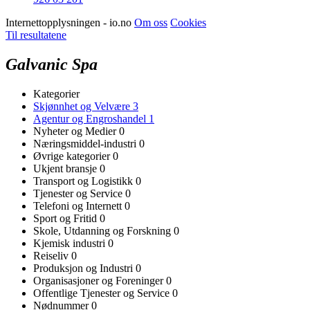
Internettopplysningen - io.no
Om oss
Cookies
Til resultatene
Galvanic Spa
Kategorier
Skjønnhet og Velvære
3
Agentur og Engroshandel
1
Nyheter og Medier
0
Næringsmiddel-industri
0
Øvrige kategorier
0
Ukjent bransje
0
Transport og Logistikk
0
Tjenester og Service
0
Telefoni og Internett
0
Sport og Fritid
0
Skole, Utdanning og Forskning
0
Kjemisk industri
0
Reiseliv
0
Produksjon og Industri
0
Organisasjoner og Foreninger
0
Offentlige Tjenester og Service
0
Nødnummer
0