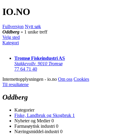
IO
.NO
Fullversjon
Nytt søk
Oddberg
» 1 unike treff
Velg sted
Kategori
Tromsø Fiskeindustri AS
Stakkevollv
,
9010 Tromsø
77 64 71 40
Internettopplysningen - io.no
Om oss
Cookies
Til resultatene
Oddberg
Kategorier
Fiske, Landbruk og Skogbruk
1
Nyheter og Medier
0
Farmasøytisk industri
0
Næringsmiddel-industri
0