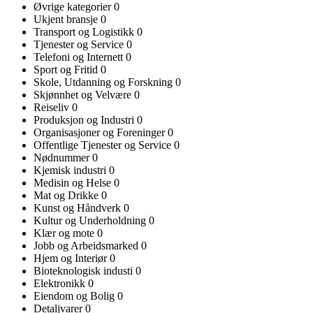
Øvrige kategorier
0
Ukjent bransje
0
Transport og Logistikk
0
Tjenester og Service
0
Telefoni og Internett
0
Sport og Fritid
0
Skole, Utdanning og Forskning
0
Skjønnhet og Velvære
0
Reiseliv
0
Produksjon og Industri
0
Organisasjoner og Foreninger
0
Offentlige Tjenester og Service
0
Nødnummer
0
Kjemisk industri
0
Medisin og Helse
0
Mat og Drikke
0
Kunst og Håndverk
0
Kultur og Underholdning
0
Klær og mote
0
Jobb og Arbeidsmarked
0
Hjem og Interiør
0
Bioteknologisk industi
0
Elektronikk
0
Eiendom og Bolig
0
Detaljvarer
0