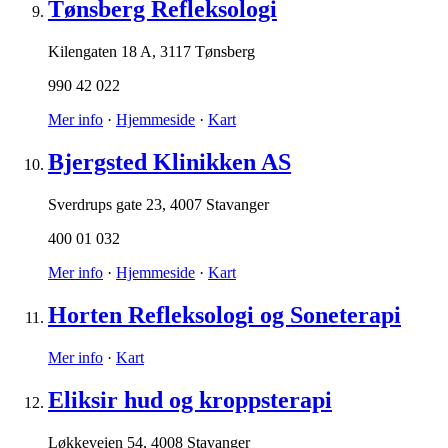
Tønsberg Refleksologi
Kilengaten 18 A
,
3117 Tønsberg
990 42 022
Mer info
·
Hjemmeside
·
Kart
Bjergsted Klinikken AS
Sverdrups gate 23
,
4007 Stavanger
400 01 032
Mer info
·
Hjemmeside
·
Kart
Horten Refleksologi og Soneterapi
Mer info
·
Kart
Eliksir hud og kroppsterapi
Løkkeveien 54
,
4008 Stavanger