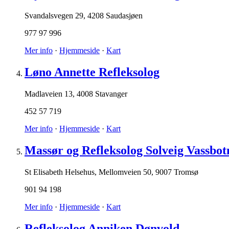
Svandalsvegen 29
,
4208 Saudasjøen
977 97 996
Mer info
·
Hjemmeside
·
Kart
Løno Annette Refleksolog
Madlaveien 13
,
4008 Stavanger
452 57 719
Mer info
·
Hjemmeside
·
Kart
Massør og Refleksolog Solveig Vassbot
St Elisabeth Helsehus, Mellomveien 50
,
9007 Tromsø
901 94 198
Mer info
·
Hjemmeside
·
Kart
Refleksolog Anniken Dønvold