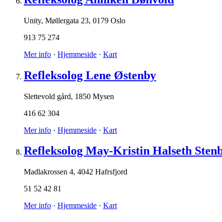
Unity, Møllergata 23
,
0179 Oslo
913 75 274
Mer info
·
Hjemmeside
·
Kart
Refleksolog Lene Østenby
Slettevold gård
,
1850 Mysen
416 62 304
Mer info
·
Hjemmeside
·
Kart
Refleksolog May-Kristin Halseth Sten
Madlakrossen 4
,
4042 Hafrsfjord
51 52 42 81
Mer info
·
Hjemmeside
·
Kart