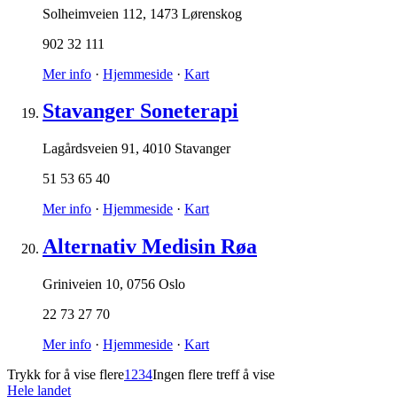
Solheimveien 112
,
1473 Lørenskog
902 32 111
Mer info
·
Hjemmeside
·
Kart
Stavanger Soneterapi
Lagårdsveien 91
,
4010 Stavanger
51 53 65 40
Mer info
·
Hjemmeside
·
Kart
Alternativ Medisin Røa
Griniveien 10
,
0756 Oslo
22 73 27 70
Mer info
·
Hjemmeside
·
Kart
Trykk for å vise flere
1
2
3
4
Ingen flere treff å vise
Hele landet