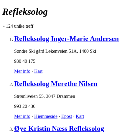
Refleksolog
»
124
unike treff
Refleksolog Inger-Marie Andersen
Søndre Ski gård Løkenveien 51A
,
1400 Ski
930 40 175
Mer info
·
Kart
Refleksolog Merethe Nilsen
Strømliveien 55
,
3047 Drammen
993 20 436
Mer info
·
Hjemmeside
·
Epost
·
Kart
Øye Kristin Næss Refleksolog