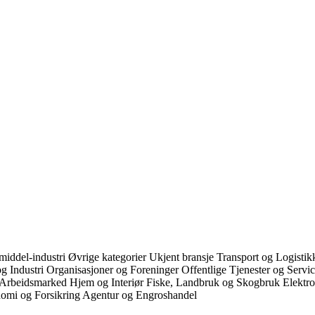
iddel-industri
Øvrige kategorier
Ukjent bransje
Transport og Logisti
g Industri
Organisasjoner og Foreninger
Offentlige Tjenester og Servi
 Arbeidsmarked
Hjem og Interiør
Fiske, Landbruk og Skogbruk
Elektr
omi og Forsikring
Agentur og Engroshandel