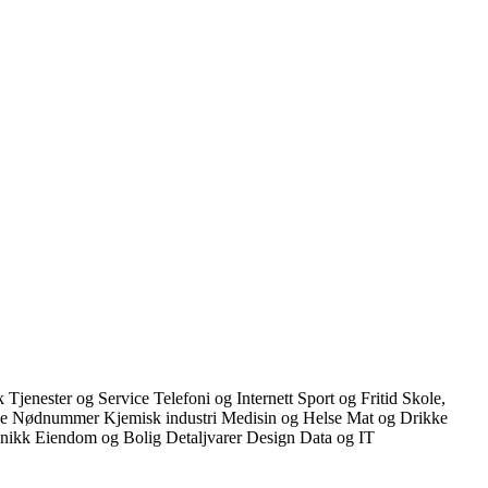
kk
Tjenester og Service
Telefoni og Internett
Sport og Fritid
Skole,
ce
Nødnummer
Kjemisk industri
Medisin og Helse
Mat og Drikke
onikk
Eiendom og Bolig
Detaljvarer
Design
Data og IT