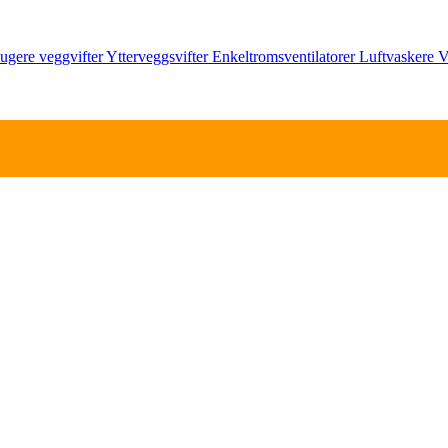
ugere
veggvifter
Ytterveggsvifter
Enkeltromsventilatorer
Luftvaskere
V