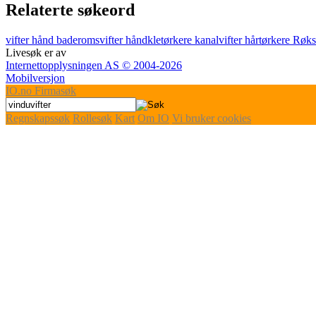
Relaterte søkeord
vifter
hånd
baderomsvifter
håndkletørkere
kanalvifter
hårtørkere
Røks
Livesøk er av
Internettopplysningen AS © 2004-2026
Mobilversjon
IO
.no
Firmasøk
Regnskapssøk
Rollesøk
Kart
Om IO
Vi bruker cookies