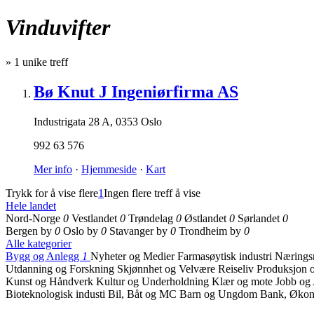
Vinduvifter
»
1
unike treff
Bø Knut J Ingeniørfirma AS
Industrigata 28 A
,
0353 Oslo
992 63 576
Mer info
·
Hjemmeside
·
Kart
Trykk for å vise flere
1
Ingen flere treff å vise
Hele landet
Nord-Norge
0
Vestlandet
0
Trøndelag
0
Østlandet
0
Sørlandet
0
Bergen by
0
Oslo by
0
Stavanger by
0
Trondheim by
0
Alle kategorier
Bygg og Anlegg
1
Nyheter og Medier
Farmasøytisk industri
Næringsm
Utdanning og Forskning
Skjønnhet og Velvære
Reiseliv
Produksjon o
Kunst og Håndverk
Kultur og Underholdning
Klær og mote
Jobb og
Bioteknologisk industi
Bil, Båt og MC
Barn og Ungdom
Bank, Økon