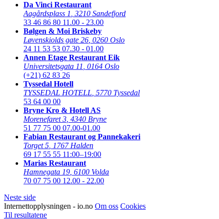
Da Vinci Restaurant
Aagårdsplass 1
,
3210 Sandefjord
33 46 86 80
11.00 - 23.00
Bølgen & Moi Briskeby
Løvenskiolds gate 26
,
0260 Oslo
24 11 53 53
07.30 - 01.00
Annen Etage Restaurant Eik
Universitetsgata 11
,
0164 Oslo
(+21) 62 83 26
Tyssedal Hotell
TYSSEDAL HOTELL
,
5770 Tyssedal
53 64 00 00
Bryne Kro & Hotell AS
Morenefaret 3
,
4340 Bryne
51 77 75 00
07.00-01.00
Fabian Restaurant og Pannekakeri
Torget 5
,
1767 Halden
69 17 55 55
11:00–19:00
Marias Restaurant
Hamnegata 19
,
6100 Volda
70 07 75 00
12.00 - 22.00
Neste side
Internettopplysningen - io.no
Om oss
Cookies
Til resultatene