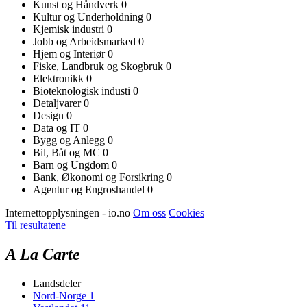
Kunst og Håndverk
0
Kultur og Underholdning
0
Kjemisk industri
0
Jobb og Arbeidsmarked
0
Hjem og Interiør
0
Fiske, Landbruk og Skogbruk
0
Elektronikk
0
Bioteknologisk industi
0
Detaljvarer
0
Design
0
Data og IT
0
Bygg og Anlegg
0
Bil, Båt og MC
0
Barn og Ungdom
0
Bank, Økonomi og Forsikring
0
Agentur og Engroshandel
0
Internettopplysningen - io.no
Om oss
Cookies
Til resultatene
A La Carte
Landsdeler
Nord-Norge
1