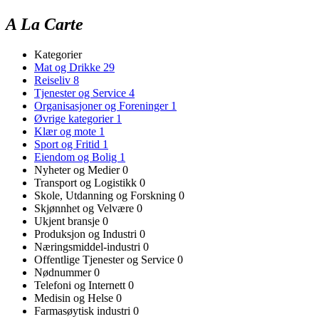
A La Carte
Kategorier
Mat og Drikke
29
Reiseliv
8
Tjenester og Service
4
Organisasjoner og Foreninger
1
Øvrige kategorier
1
Klær og mote
1
Sport og Fritid
1
Eiendom og Bolig
1
Nyheter og Medier
0
Transport og Logistikk
0
Skole, Utdanning og Forskning
0
Skjønnhet og Velvære
0
Ukjent bransje
0
Produksjon og Industri
0
Næringsmiddel-industri
0
Offentlige Tjenester og Service
0
Nødnummer
0
Telefoni og Internett
0
Medisin og Helse
0
Farmasøytisk industri
0