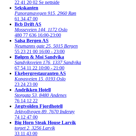
22 41 20 02
Se nettside
Sekskanten
Panoramavegen 915
,
2960 Røn
61 34 47 00
Bcb Drift AS
Mosseveien 144
,
1172 Oslo
480 77 636
16:00-23:00
Salsa Bergen AS
Neumanns gate 25
,
5015 Bergen
55 23 21 00
16:00 - 23:00
Bølgen & Moi Sandvika
Sandviksveien 176
,
1337 Sandvika
67 54 11 22
10:00 - 21:00
Ekebergrestauranten AS
Kongsveien 15
,
0193 Oslo
23 24 23 00
Andrikken Hotell
Storgata 53
,
8480 Andenes
76 14 12 22
Jægtvolden Fjordhotell
Jektvollvegen 89
,
7670 Inderøy
74 12 47 00
Big Horn Steak House Larvik
torget 2
,
3256 Larvik
33 11 43 00