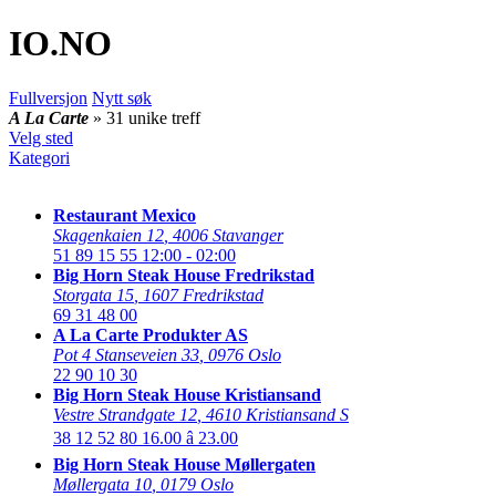
IO
.NO
Fullversjon
Nytt søk
A La Carte
» 31 unike treff
Velg sted
Kategori
Restaurant Mexico
Skagenkaien 12
,
4006 Stavanger
51 89 15 55
12:00 - 02:00
Big Horn Steak House Fredrikstad
Storgata 15
,
1607 Fredrikstad
69 31 48 00
A La Carte Produkter AS
Pot 4 Stanseveien 33
,
0976 Oslo
22 90 10 30
Big Horn Steak House Kristiansand
Vestre Strandgate 12
,
4610 Kristiansand S
38 12 52 80
16.00 â 23.00
Big Horn Steak House Møllergaten
Møllergata 10
,
0179 Oslo