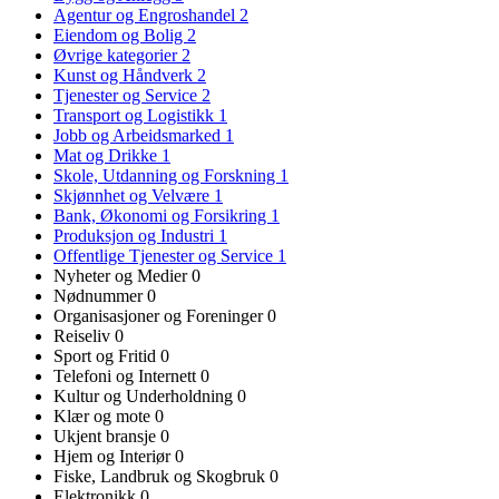
Agentur og Engroshandel
2
Eiendom og Bolig
2
Øvrige kategorier
2
Kunst og Håndverk
2
Tjenester og Service
2
Transport og Logistikk
1
Jobb og Arbeidsmarked
1
Mat og Drikke
1
Skole, Utdanning og Forskning
1
Skjønnhet og Velvære
1
Bank, Økonomi og Forsikring
1
Produksjon og Industri
1
Offentlige Tjenester og Service
1
Nyheter og Medier
0
Nødnummer
0
Organisasjoner og Foreninger
0
Reiseliv
0
Sport og Fritid
0
Telefoni og Internett
0
Kultur og Underholdning
0
Klær og mote
0
Ukjent bransje
0
Hjem og Interiør
0
Fiske, Landbruk og Skogbruk
0
Elektronikk
0