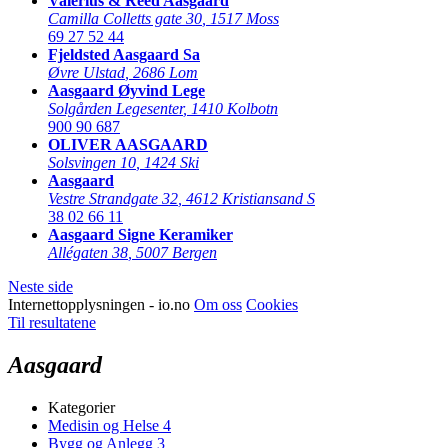
Valerius & Reed Aasgaard
Camilla Colletts gate 30
,
1517 Moss
69 27 52 44
Fjeldsted Aasgaard Sa
Øvre Ulstad
,
2686 Lom
Aasgaard Øyvind Lege
Solgården Legesenter
,
1410 Kolbotn
900 90 687
OLIVER AASGAARD
Solsvingen 10
,
1424 Ski
Aasgaard
Vestre Strandgate 32
,
4612 Kristiansand S
38 02 66 11
Aasgaard Signe Keramiker
Allégaten 38
,
5007 Bergen
Neste side
Internettopplysningen - io.no
Om oss
Cookies
Til resultatene
Aasgaard
Kategorier
Medisin og Helse
4
Bygg og Anlegg
3