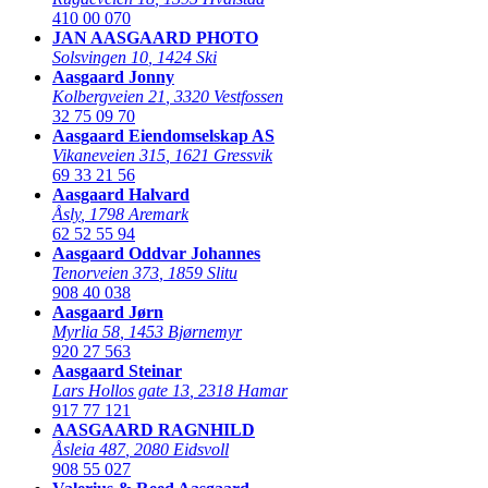
410 00 070
JAN AASGAARD PHOTO
Solsvingen 10
,
1424 Ski
Aasgaard Jonny
Kolbergveien 21
,
3320 Vestfossen
32 75 09 70
Aasgaard Eiendomselskap AS
Vikaneveien 315
,
1621 Gressvik
69 33 21 56
Aasgaard Halvard
Åsly
,
1798 Aremark
62 52 55 94
Aasgaard Oddvar Johannes
Tenorveien 373
,
1859 Slitu
908 40 038
Aasgaard Jørn
Myrlia 58
,
1453 Bjørnemyr
920 27 563
Aasgaard Steinar
Lars Hollos gate 13
,
2318 Hamar
917 77 121
AASGAARD RAGNHILD
Åsleia 487
,
2080 Eidsvoll
908 55 027