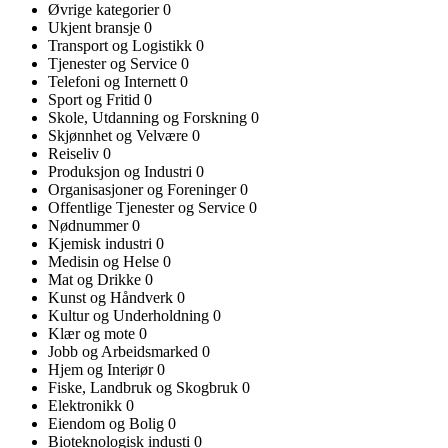
Øvrige kategorier
0
Ukjent bransje
0
Transport og Logistikk
0
Tjenester og Service
0
Telefoni og Internett
0
Sport og Fritid
0
Skole, Utdanning og Forskning
0
Skjønnhet og Velvære
0
Reiseliv
0
Produksjon og Industri
0
Organisasjoner og Foreninger
0
Offentlige Tjenester og Service
0
Nødnummer
0
Kjemisk industri
0
Medisin og Helse
0
Mat og Drikke
0
Kunst og Håndverk
0
Kultur og Underholdning
0
Klær og mote
0
Jobb og Arbeidsmarked
0
Hjem og Interiør
0
Fiske, Landbruk og Skogbruk
0
Elektronikk
0
Eiendom og Bolig
0
Bioteknologisk industi
0