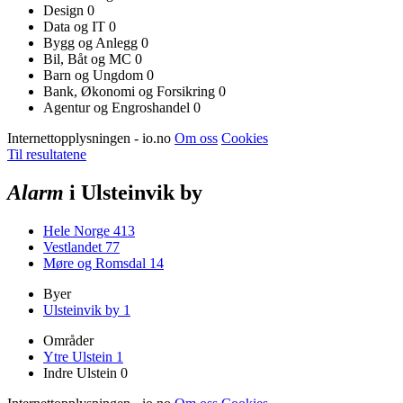
Design
0
Data og IT
0
Bygg og Anlegg
0
Bil, Båt og MC
0
Barn og Ungdom
0
Bank, Økonomi og Forsikring
0
Agentur og Engroshandel
0
Internettopplysningen - io.no
Om oss
Cookies
Til resultatene
Alarm
i Ulsteinvik by
Hele Norge
413
Vestlandet
77
Møre og Romsdal
14
Byer
Ulsteinvik by
1
Områder
Ytre Ulstein
1
Indre Ulstein
0