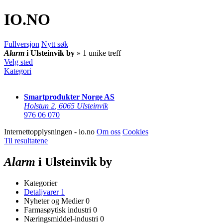
IO
.NO
Fullversjon
Nytt søk
Alarm
i Ulsteinvik by
» 1 unike treff
Velg sted
Kategori
Smartprodukter Norge AS
Holstun 2
,
6065 Ulsteinvik
976 06 070
Internettopplysningen - io.no
Om oss
Cookies
Til resultatene
Alarm
i Ulsteinvik by
Kategorier
Detaljvarer
1
Nyheter og Medier
0
Farmasøytisk industri
0
Næringsmiddel-industri
0