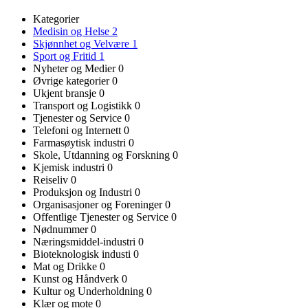
Kategorier
Medisin og Helse
2
Skjønnhet og Velvære
1
Sport og Fritid
1
Nyheter og Medier
0
Øvrige kategorier
0
Ukjent bransje
0
Transport og Logistikk
0
Tjenester og Service
0
Telefoni og Internett
0
Farmasøytisk industri
0
Skole, Utdanning og Forskning
0
Kjemisk industri
0
Reiseliv
0
Produksjon og Industri
0
Organisasjoner og Foreninger
0
Offentlige Tjenester og Service
0
Nødnummer
0
Næringsmiddel-industri
0
Bioteknologisk industi
0
Mat og Drikke
0
Kunst og Håndverk
0
Kultur og Underholdning
0
Klær og mote
0