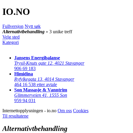
IO
.NO
Fullversjon
Nytt søk
Alternativtbehandling
» 3 unike treff
Velg sted
Kategori
Jansens Energibalanse
Trysil-Knuts gate 12
,
4021 Stavanger
906 69 183
Himidina
Ryfylkegata 13
,
4014 Stavanger
464 16 538
etter avtale
Son Massasje & Vanntrim
Glimmerveien 41
,
1555 Son
959 94 031
Internettopplysningen - io.no
Om oss
Cookies
Til resultatene
Alternativtbehandling