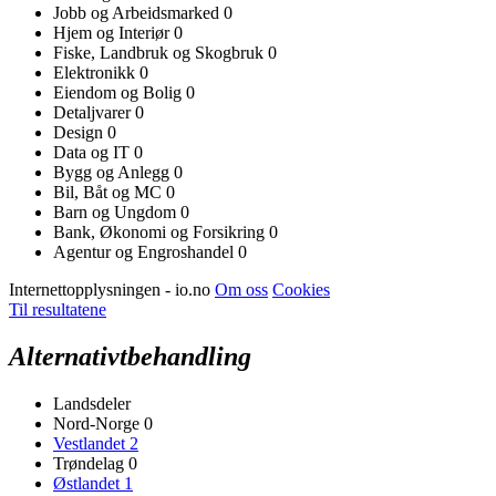
Jobb og Arbeidsmarked
0
Hjem og Interiør
0
Fiske, Landbruk og Skogbruk
0
Elektronikk
0
Eiendom og Bolig
0
Detaljvarer
0
Design
0
Data og IT
0
Bygg og Anlegg
0
Bil, Båt og MC
0
Barn og Ungdom
0
Bank, Økonomi og Forsikring
0
Agentur og Engroshandel
0
Internettopplysningen - io.no
Om oss
Cookies
Til resultatene
Alternativtbehandling
Landsdeler
Nord-Norge
0
Vestlandet
2
Trøndelag
0
Østlandet
1