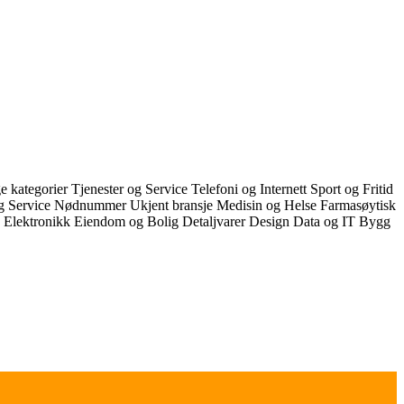
e kategorier
Tjenester og Service
Telefoni og Internett
Sport og Fritid
og Service
Nødnummer
Ukjent bransje
Medisin og Helse
Farmasøytisk
k
Elektronikk
Eiendom og Bolig
Detaljvarer
Design
Data og IT
Bygg