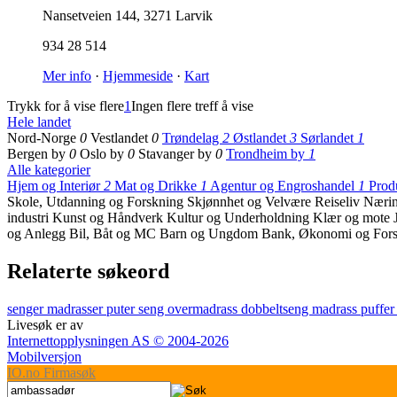
Nansetveien 144
,
3271 Larvik
934 28 514
Mer info
·
Hjemmeside
·
Kart
Trykk for å vise flere
1
Ingen flere treff å vise
Hele landet
Nord-Norge
0
Vestlandet
0
Trøndelag
2
Østlandet
3
Sørlandet
1
Bergen by
0
Oslo by
0
Stavanger by
0
Trondheim by
1
Alle kategorier
Hjem og Interiør
2
Mat og Drikke
1
Agentur og Engroshandel
1
Prod
Skole, Utdanning og Forskning
Skjønnhet og Velvære
Reiseliv
Nærin
industri
Kunst og Håndverk
Kultur og Underholdning
Klær og mote
og Anlegg
Bil, Båt og MC
Barn og Ungdom
Bank, Økonomi og Fors
Relaterte søkeord
senger
madrasser
puter
seng
overmadrass
dobbeltseng
madrass
puffe
Livesøk er av
Internettopplysningen AS © 2004-2026
Mobilversjon
IO
.no
Firmasøk