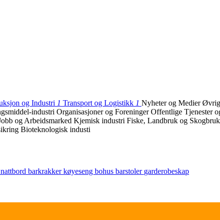
uksjon og Industri
1
Transport og Logistikk
1
Nyheter og Medier
Øvrig
gsmiddel-industri
Organisasjoner og Foreninger
Offentlige Tjenester 
Jobb og Arbeidsmarked
Kjemisk industri
Fiske, Landbruk og Skogbru
ikring
Bioteknologisk industi
r
nattbord
barkrakker
køyeseng
bohus
barstoler
garderobeskap