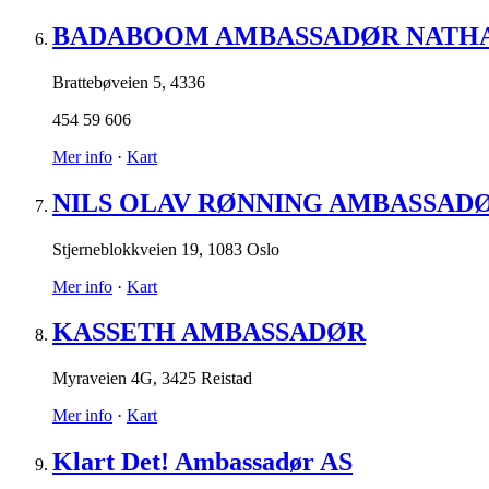
BADABOOM AMBASSADØR NATHA
Brattebøveien 5
,
4336
454 59 606
Mer info
·
Kart
NILS OLAV RØNNING AMBASSAD
Stjerneblokkveien 19
,
1083 Oslo
Mer info
·
Kart
KASSETH AMBASSADØR
Myraveien 4G
,
3425 Reistad
Mer info
·
Kart
Klart Det! Ambassadør AS