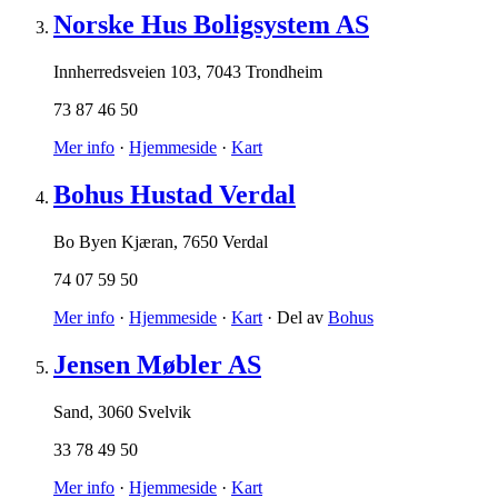
Norske Hus Boligsystem AS
Innherredsveien 103
,
7043 Trondheim
73 87 46 50
Mer info
·
Hjemmeside
·
Kart
Bohus Hustad Verdal
Bo Byen Kjæran
,
7650 Verdal
74 07 59 50
Mer info
·
Hjemmeside
·
Kart
· Del av
Bohus
Jensen Møbler AS
Sand
,
3060 Svelvik
33 78 49 50
Mer info
·
Hjemmeside
·
Kart