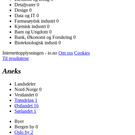
Detaljvarer
0
Design
0
Data og IT
0
Farmasøytisk industri
0
Kjemisk industri
0
Barn og Ungdom
0
Bank, Økonomi og Forsikring
0
Bioteknologisk industi
0
Internettopplysningen - io.no
Om oss
Cookies
Til resultatene
Aneks
Landsdeler
Nord-Norge
0
Vestlandet
0
Trøndelag
1
Østlandet
16
Sørlandet
1
Byer
Bergen by
0
Oslo by
2