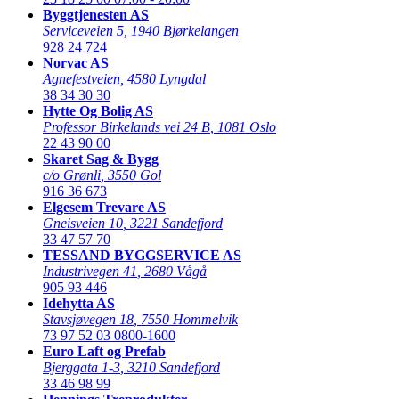
Byggtjenesten AS
Serviceveien 5
,
1940 Bjørkelangen
928 24 724
Norvac AS
Agnefestveien
,
4580 Lyngdal
38 34 30 30
Hytte Og Bolig AS
Professor Birkelands vei 24 B
,
1081 Oslo
22 43 90 00
Skaret Sag & Bygg
c/o Grønli
,
3550 Gol
916 36 673
Elgesem Trevare AS
Gneisveien 10
,
3221 Sandefjord
33 47 57 70
TESSAND BYGGSERVICE AS
Industrivegen 41
,
2680 Vågå
905 93 446
Idehytta AS
Stavsjøvegen 18
,
7550 Hommelvik
73 97 52 03
0800-1600
Euro Laft og Prefab
Bjerggata 1-3
,
3210 Sandefjord
33 46 98 99