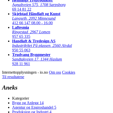
Hennings Treprodukter
Agnaltveien 575
,
1708 Sarpsborg
69 14 81 22
Skjelstad Håndlaft og Kunst
Langseth
,
2092 Minnesund
412 66 147
08.00 - 16.00
Laftesmia
Ringestad
,
2967 Lomen
957 65 335
Handlaft & Tredesign AS
Industrifeltet På plassen
,
2560 Alvdal
950 55 063
Trudvang Byggmester
Sandtakveien 17
,
1344 Haslum
928 11 961
Internettopplysningen - io.no
Om oss
Cookies
Til resultatene
Aneks
Kategorier
Bygg og Anlegg
14
Agentur og Engroshandel
5
Produksjon og Industri
4