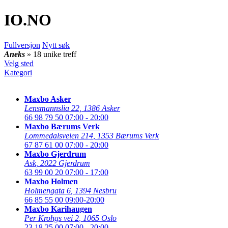
IO
.NO
Fullversjon
Nytt søk
Aneks
» 18 unike treff
Velg sted
Kategori
Maxbo Asker
Lensmannslia 22
,
1386 Asker
66 98 79 50
07:00 - 20:00
Maxbo Bærums Verk
Lommedalsveien 214
,
1353 Bærums Verk
67 87 61 00
07:00 - 20:00
Maxbo Gjerdrum
Ask
,
2022 Gjerdrum
63 99 00 20
07:00 - 17:00
Maxbo Holmen
Holmengata 6
,
1394 Nesbru
66 85 55 00
09:00-20:00
Maxbo Karihaugen
Per Krohgs vei 2
,
1065 Oslo
23 18 25 00
07:00 - 20:00