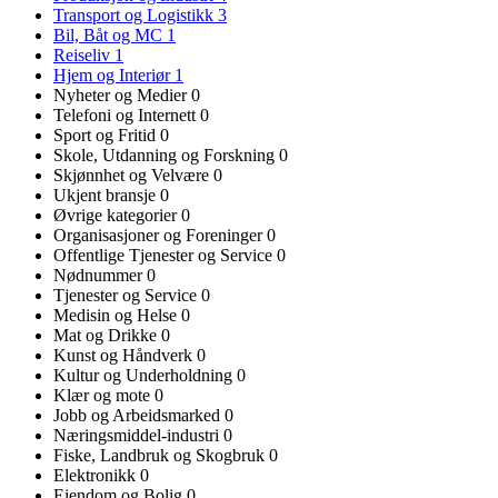
Transport og Logistikk
3
Bil, Båt og MC
1
Reiseliv
1
Hjem og Interiør
1
Nyheter og Medier
0
Telefoni og Internett
0
Sport og Fritid
0
Skole, Utdanning og Forskning
0
Skjønnhet og Velvære
0
Ukjent bransje
0
Øvrige kategorier
0
Organisasjoner og Foreninger
0
Offentlige Tjenester og Service
0
Nødnummer
0
Tjenester og Service
0
Medisin og Helse
0
Mat og Drikke
0
Kunst og Håndverk
0
Kultur og Underholdning
0
Klær og mote
0
Jobb og Arbeidsmarked
0
Næringsmiddel-industri
0
Fiske, Landbruk og Skogbruk
0
Elektronikk
0
Eiendom og Bolig
0