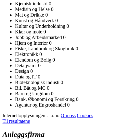
Kjemisk industri
0
Medisin og Helse
0
Mat og Drikke
0
Kunst og Håndverk
0
Kultur og Underholdning
0
Klær og mote
0
Jobb og Arbeidsmarked
0
Hjem og Interiør
0
Fiske, Landbruk og Skogbruk
0
Elektronikk
0
Eiendom og Bolig
0
Detaljvarer
0
Design
0
Data og IT
0
Bioteknologisk industi
0
Bil, Båt og MC
0
Barn og Ungdom
0
Bank, Økonomi og Forsikring
0
Agentur og Engroshandel
0
Internettopplysningen - io.no
Om oss
Cookies
Til resultatene
Anleggsfirma