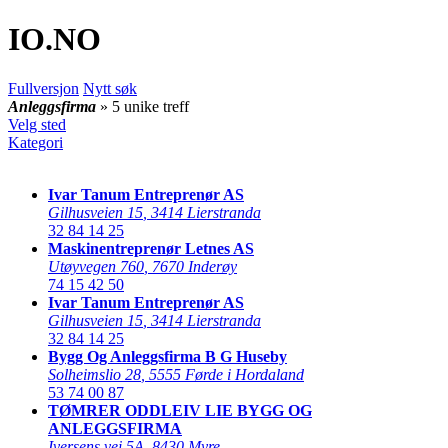
IO
.NO
Fullversjon
Nytt søk
Anleggsfirma
» 5 unike treff
Velg sted
Kategori
Ivar Tanum Entreprenør AS
Gilhusveien 15
,
3414 Lierstranda
32 84 14 25
Maskinentreprenør Letnes AS
Utøyvegen 760
,
7670 Inderøy
74 15 42 50
Ivar Tanum Entreprenør AS
Gilhusveien 15
,
3414 Lierstranda
32 84 14 25
Bygg Og Anleggsfirma B G Huseby
Solheimslio 28
,
5555 Førde i Hordaland
53 74 00 87
TØMRER ODDLEIV LIE BYGG OG
ANLEGGSFIRMA
Iversens vei 5A
,
8430 Myre