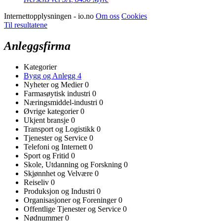
Internettopplysningen - io.no
Om oss
Cookies
Til resultatene
Anleggsfirma
Kategorier
Bygg og Anlegg
4
Nyheter og Medier
0
Farmasøytisk industri
0
Næringsmiddel-industri
0
Øvrige kategorier
0
Ukjent bransje
0
Transport og Logistikk
0
Tjenester og Service
0
Telefoni og Internett
0
Sport og Fritid
0
Skole, Utdanning og Forskning
0
Skjønnhet og Velvære
0
Reiseliv
0
Produksjon og Industri
0
Organisasjoner og Foreninger
0
Offentlige Tjenester og Service
0
Nødnummer
0