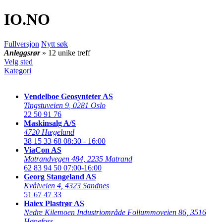
IO
.NO
Fullversjon
Nytt søk
Anleggsrør
» 12 unike treff
Velg sted
Kategori
Vendelboe Geosynteter AS
Tingstuveien 9
,
0281 Oslo
22 50 91 76
Maskinsalg A/S
4720 Hægeland
38 15 33 68
08:30 - 16:00
ViaCon AS
Matrandvegen 484
,
2235 Matrand
62 83 94 50
07:00-16:00
Georg Stangeland AS
Kvålveien 4
,
4323 Sandnes
51 67 47 33
Haiex Plastrør AS
Nedre Kilemoen Industriområde Follummoveien 86
,
3516
Hønefoss