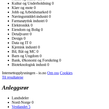
Kultur og Underholdning
0
Klær og mote
0
Jobb og Arbeidsmarked
0
Næringsmiddel-industri
0
Farmasøytisk industri
0
Elektronikk
0
Eiendom og Bolig
0
Detaljvarer
0
Design
0
Data og IT
0
Kjemisk industri
0
Bil, Båt og MC
0
Barn og Ungdom
0
Bank, Økonomi og Forsikring
0
Bioteknologisk industi
0
Internettopplysningen - io.no
Om oss
Cookies
Til resultatene
Anleggsrør
Landsdeler
Nord-Norge
0
Vestlandet
5