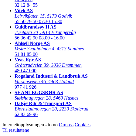
32 12 84 55
Vitek AS
Leirvikflaten 15
,
5179 Godvik
55 50 79 50
07:30-15:30
Guldbrandsøy H AS
Tveitastø 30
,
5913 Eikangervåg
56 36 42 90
08.00 - 16.00
Ahlsell Norge AS
Vestre Svanholmen 4
,
4313 Sandnes
51 81 85 00
Veas Rør AS
Gråterudveien 39
,
3036 Drammen
480 47 000
Rogaland Industri & Landbruk AS
Vasshusveien 46
,
4463 Ualand
977 41 926
SF ANLEGGSRØR AS
Stølshaugvegen 28
,
5460 Husnes
Dalsjø Rør & Transport AS
Bjørnstadmovegen 20
,
2230 Skotterud
62 83 69 96
Internettopplysningen - io.no
Om oss
Cookies
Til resultatene