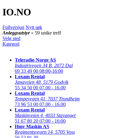
IO
.NO
Fullversjon
Nytt søk
Anleggsutstyr
» 59 unike treff
Velg sted
Kategori
Teleradio Norge AS
Industrivegen 34 B
,
2072 Dal
69 33 49 00
08:00-16:00
Loxam Rental
Janaveien 48
,
5179 Godvik
55 34 50 00
07.00 - 16.00
Loxam Rental
Tempevegen 41
,
7037 Trondheim
73 96 53 00
07.00 - 16.00
Loxam Rental
Maskinveien 4
,
4033 Stavanger
51 67 80 20
07:00 - 16:00
Hmv Maskin AS
Regimentsvegen 14
,
5705 Voss
56 52 91 30