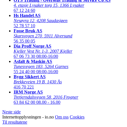
OTS Trading - Overseas Trading & Service Co AS
4. etasje Lysaker torg 15
,
1366 Lysaker
67 12 24 60
Hs Handel AS
Nesøyra 12
,
4208 Saudasjøen
52 78 57 10
Fosse Bruk AS
Skarsvegen 270
,
5911 Alversund
56 35 00 05
Dia Proff Norge AS
Kjeller Vest Nr. 1-3
,
2007 Kjeller
67 06 73 30
08:00-16:00
Asfalt & Maskin AS
Tunesvegen 183
,
5264 Garnes
55 24 40 00
08:00-16:00
Bygg Sikkert AS
Brekkeveien 19 B
,
1430 Ås
416 70 221
IRM Norge AS
Tretjerndalsvegen 58
,
2016 Frogner
63 84 62 00
08.00 - 16.00
Neste side
Internettopplysningen - io.no
Om oss
Cookies
Til resultatene