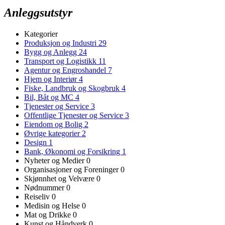
Anleggsutstyr
Kategorier
Produksjon og Industri
29
Bygg og Anlegg
24
Transport og Logistikk
11
Agentur og Engroshandel
7
Hjem og Interiør
4
Fiske, Landbruk og Skogbruk
4
Bil, Båt og MC
4
Tjenester og Service
3
Offentlige Tjenester og Service
3
Eiendom og Bolig
2
Øvrige kategorier
2
Design
1
Bank, Økonomi og Forsikring
1
Nyheter og Medier
0
Organisasjoner og Foreninger
0
Skjønnhet og Velvære
0
Nødnummer
0
Reiseliv
0
Medisin og Helse
0
Mat og Drikke
0
Kunst og Håndverk
0