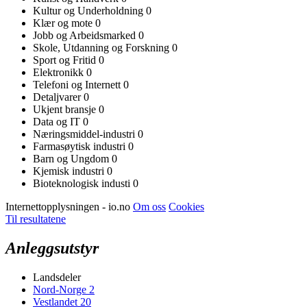
Kultur og Underholdning
0
Klær og mote
0
Jobb og Arbeidsmarked
0
Skole, Utdanning og Forskning
0
Sport og Fritid
0
Elektronikk
0
Telefoni og Internett
0
Detaljvarer
0
Ukjent bransje
0
Data og IT
0
Næringsmiddel-industri
0
Farmasøytisk industri
0
Barn og Ungdom
0
Kjemisk industri
0
Bioteknologisk industi
0
Internettopplysningen - io.no
Om oss
Cookies
Til resultatene
Anleggsutstyr
Landsdeler
Nord-Norge
2
Vestlandet
20