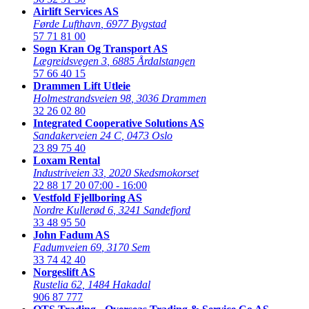
Airlift Services AS
Førde Lufthavn
,
6977 Bygstad
57 71 81 00
Sogn Kran Og Transport AS
Lægreidsvegen 3
,
6885 Årdalstangen
57 66 40 15
Drammen Lift Utleie
Holmestrandsveien 98
,
3036 Drammen
32 26 02 80
Integrated Cooperative Solutions AS
Sandakerveien 24 C
,
0473 Oslo
23 89 75 40
Loxam Rental
Industriveien 33
,
2020 Skedsmokorset
22 88 17 20
07:00 - 16:00
Vestfold Fjellboring AS
Nordre Kullerød 6
,
3241 Sandefjord
33 48 95 50
John Fadum AS
Fadumveien 69
,
3170 Sem
33 74 42 40
Norgeslift AS
Rustelia 62
,
1484 Hakadal
906 87 777