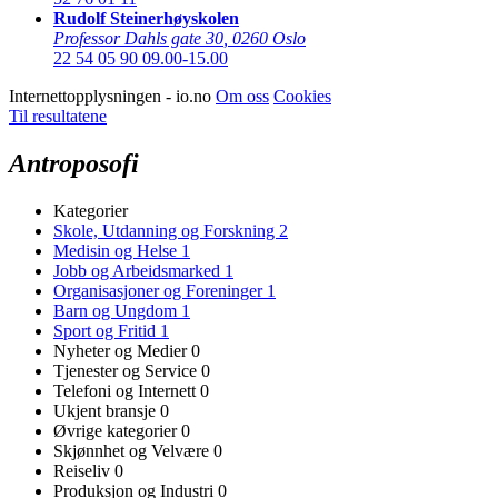
Rudolf Steinerhøyskolen
Professor Dahls gate 30
,
0260 Oslo
22 54 05 90
09.00-15.00
Internettopplysningen - io.no
Om oss
Cookies
Til resultatene
Antroposofi
Kategorier
Skole, Utdanning og Forskning
2
Medisin og Helse
1
Jobb og Arbeidsmarked
1
Organisasjoner og Foreninger
1
Barn og Ungdom
1
Sport og Fritid
1
Nyheter og Medier
0
Tjenester og Service
0
Telefoni og Internett
0
Ukjent bransje
0
Øvrige kategorier
0
Skjønnhet og Velvære
0
Reiseliv
0
Produksjon og Industri
0