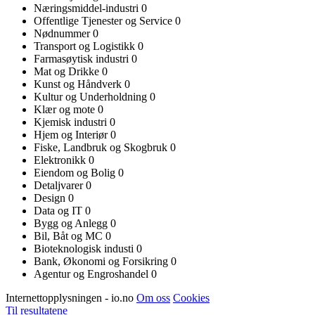
Næringsmiddel-industri
0
Offentlige Tjenester og Service
0
Nødnummer
0
Transport og Logistikk
0
Farmasøytisk industri
0
Mat og Drikke
0
Kunst og Håndverk
0
Kultur og Underholdning
0
Klær og mote
0
Kjemisk industri
0
Hjem og Interiør
0
Fiske, Landbruk og Skogbruk
0
Elektronikk
0
Eiendom og Bolig
0
Detaljvarer
0
Design
0
Data og IT
0
Bygg og Anlegg
0
Bil, Båt og MC
0
Bioteknologisk industi
0
Bank, Økonomi og Forsikring
0
Agentur og Engroshandel
0
Internettopplysningen - io.no
Om oss
Cookies
Til resultatene