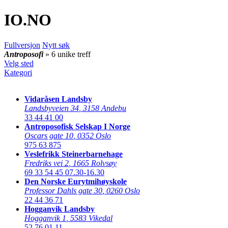
IO
.NO
Fullversjon
Nytt søk
Antroposofi
» 6 unike treff
Velg sted
Kategori
Vidaråsen Landsby
Landsbyveien 34
,
3158 Andebu
33 44 41 00
Antroposofisk Selskap I Norge
Oscars gate 10
,
0352 Oslo
975 63 875
Veslefrikk Steinerbarnehage
Fredriks vei 2
,
1665 Rolvsøy
69 33 54 45
07.30-16.30
Den Norske Eurytmihøyskole
Professor Dahls gate 30
,
0260 Oslo
22 44 36 71
Hogganvik Landsby
Hogganvik 1
,
5583 Vikedal
52 76 01 11