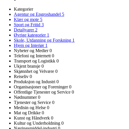
Kategorier
Agentur og Engroshandel
5
Klær og mote
5
Sport og Fritid
3
Detaljvarer
2
Øvrige kategorier
1
Skole, Utdanning og Forskning
1
Hjem og Interiør
1
Nyheter og Medier
0
Telefoni og Internett
0
Transport og Logistikk
0
Ukjent bransje
0
Skjønnhet og Velvære
0
Reiseliv
0
Produksjon og Industri
0
Organisasjoner og Foreninger
0
Offentlige Tjenester og Service
0
Nødnummer
0
Tjenester og Service
0
Medisin og Helse
0
Mat og Drikke
0
Kunst og Håndverk
0
Kultur og Underholdning
0
Næringsmiddel-industri
0