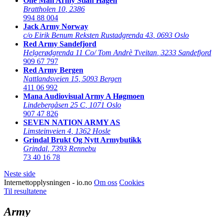
One Man Army Stian Hagen
Brattholen 10
,
2386
994 88 004
Jack Army Norway
c/o Eirik Benum Reksten Rustadgrenda 43
,
0693 Oslo
Red Army Sandefjord
Helgerødgrenda 11 Co/ Tom Andrè Tveitan
,
3233 Sandefjord
909 67 797
Red Army Bergen
Nattlandsveien 15
,
5093 Bergen
411 06 992
Mana Audiovisual Army A Høgmoen
Lindebergåsen 25 C
,
1071 Oslo
907 47 826
SEVEN NATION ARMY AS
Limsteinveien 4
,
1362 Hosle
Grindal Brukt Og Nytt Armybutikk
Grindal
,
7393 Rennebu
73 40 16 78
Neste side
Internettopplysningen - io.no
Om oss
Cookies
Til resultatene
Army