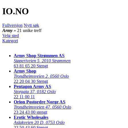
IO
.NO
Fullversjon
Nytt søk
Army
» 21 unike treff
Velg sted
Kategori
Army Shop Strømmen AS
Støperiveien 5
,
2010 Strømmen
63 81 65 20
Stengt
Army Shop
Trondheimsveien 2
,
0560 Oslo
22 20 04 30
Stengt
Pentagon Army AS
Storgata 37
,
0182 Oslo
22 11 00 11
Orion Postordre Norge AS
Trondheimsveien 47
,
0560 Oslo
23 24 43 00
stengt
Erotic Wholesales
Aslakveien 20 D
,
0753 Oslo
22 50 43 60
Stengt