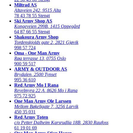
Miltrad AS
Altaveien 242
,
9515 Alta
78 43 78 55
Stengt
Ski Army Shop AS
Kongeveien 299B
,
1415 Oppegård
64 87 66 55
Stengt
Shakoura Army Shop
Tordenskjolds gate 2
,
2821 Gjøvik
998 57 724
Oma - One Man Army
Røa terrasse 13
,
0755 Oslo
900 59 517
ARMY & OUTDOOR AS
Brydalen
,
2500 Tynset
995 36 610
Red Army Mo I Rana
Revelmyra 22 A
,
8626 Mo i Rana
975 72 925
One Man Army Ole Larssen
Mellom Bøkeligate 7
,
3256 Larvik
450 35 031
Red Army Toten
c/o Petter Dalheim Karsrudlia 18B
,
2830 Raufoss
61 19 01 69