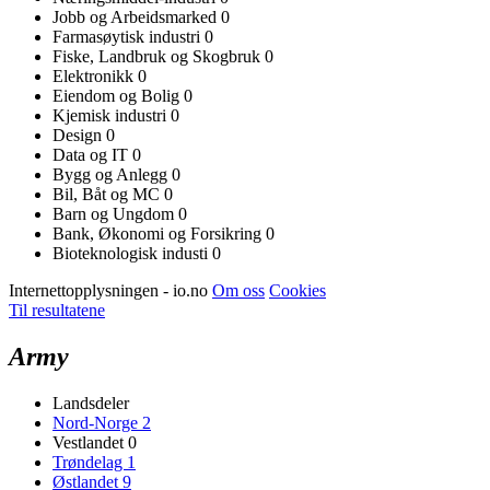
Jobb og Arbeidsmarked
0
Farmasøytisk industri
0
Fiske, Landbruk og Skogbruk
0
Elektronikk
0
Eiendom og Bolig
0
Kjemisk industri
0
Design
0
Data og IT
0
Bygg og Anlegg
0
Bil, Båt og MC
0
Barn og Ungdom
0
Bank, Økonomi og Forsikring
0
Bioteknologisk industi
0
Internettopplysningen - io.no
Om oss
Cookies
Til resultatene
Army
Landsdeler
Nord-Norge
2
Vestlandet
0
Trøndelag
1
Østlandet
9