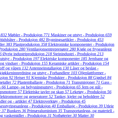
g
832
Møbler - Produksjon
771
Maskiner og utstyr - Produksjon
659
itidsbåter - Produksjon
482
Bygningsartikler - Produksjon
453
ller
383
Plastproduksjon
358
Elektroniske komponenter - Produksjon
 Produksjon
280
Ventilasjonsentreprenører
280
Kjøle og fryseanlegg
6
Øvrig industriproduksjon
218
Steinindustri - Produksjon
213
utstyr - Produksjon
197
Elektriske komponenter
185
Jernbane og
og vinduer - Produksjon
155
Keramiske artikler - Produksjon
154
off og våpen
132
Antenneinstallasjon
130
Låser og beslag -
kjøkkeninnredning og utstyr - Forhandlere
103
Oljeplattformer -
ksjon
92
Heiser
91
Kjemiske Produkter - Produksjon
88
Gjødsel
84
etaller
72
Plastemballasje - Produksjon
71
Transmisjoner
71
Gass -
n
66
Lampe- og belysningsutstyr - Produksjon
65
Jern og stål -
ipsmotorer
57
Elektriske tavler og skap
57
Leketøy - Produksjon
56
lektromotorer og generatorer
52
Tanker, kjeler og beholdere
52
ler og - artikler
47
Elektroverktøy - Produksjon
45
osesstyringsanlegg - Produksjon
40
Emballasje - Produksjon
39
Utleie
r
37
Bunkers
36
Primæraluminium
35
Transportanlegg- og materiell -
og vaskemidler - Produksjon
31
Notbøterier
30
Matter
30