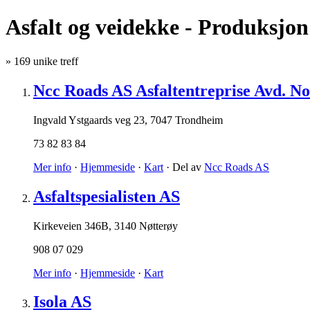
Asfalt og veidekke - Produksjon
»
169
unike treff
Ncc Roads AS Asfaltentreprise Avd. N
Ingvald Ystgaards veg 23
,
7047 Trondheim
73 82 83 84
Mer info
·
Hjemmeside
·
Kart
· Del av
Ncc Roads AS
Asfaltspesialisten AS
Kirkeveien 346B
,
3140 Nøtterøy
908 07 029
Mer info
·
Hjemmeside
·
Kart
Isola AS