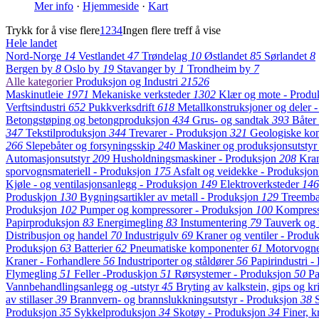
Mer info
·
Hjemmeside
·
Kart
Trykk for å vise flere
1
2
3
4
Ingen flere treff å vise
Hele landet
Nord-Norge
14
Vestlandet
47
Trøndelag
10
Østlandet
85
Sørlandet
8
Bergen by
8
Oslo by
19
Stavanger by
1
Trondheim by
7
Alle kategorier
Produksjon og Industri
21526
Maskinutleie
1971
Mekaniske verksteder
1302
Klær og mote - Produ
Verftsindustri
652
Pukkverksdrift
618
Metallkonstruksjoner og deler 
Betongstøping og betongproduksjon
434
Grus- og sandtak
393
Båter
347
Tekstilproduksjon
344
Trevarer - Produksjon
321
Geologiske kon
266
Slepebåter og forsyningsskip
240
Maskiner og produksjonsutsty
Automasjonsutstyr
209
Husholdningsmaskiner - Produksjon
208
Kran
sporvognsmateriell - Produksjon
175
Asfalt og veidekke - Produksjo
Kjøle - og ventilasjonsanlegg - Produksjon
149
Elektroverksteder
146
Produskjon
130
Bygningsartikler av metall - Produksjon
129
Treemba
Produksjon
102
Pumper og kompressorer - Produksjon
100
Kompres
Papirproduksjon
83
Energimegling
83
Instumentering
79
Tauverk og 
Distribusjon og handel
70
Industrigulv
69
Kraner og ventiler - Produ
Produksjon
63
Batterier
62
Pneumatiske komponenter
61
Motorvogne
Kraner - Forhandlere
56
Industriporter og ståldører
56
Papirindustri 
Flymegling
51
Feller -Produskjon
51
Rørsystemer - Produksjon
50
Pa
Vannbehandlingsanlegg og -utstyr
45
Bryting av kalkstein, gips og kr
av stillaser
39
Brannvern- og brannslukkningsutstyr - Produksjon
38
Produksjon
35
Sykkelproduksjon
34
Skotøy - Produksjon
34
Finer, k