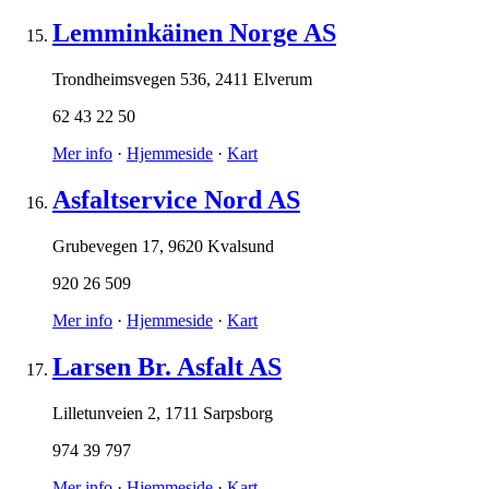
Lemminkäinen Norge AS
Trondheimsvegen 536
,
2411 Elverum
62 43 22 50
Mer info
·
Hjemmeside
·
Kart
Asfaltservice Nord AS
Grubevegen 17
,
9620 Kvalsund
920 26 509
Mer info
·
Hjemmeside
·
Kart
Larsen Br. Asfalt AS
Lilletunveien 2
,
1711 Sarpsborg
974 39 797
Mer info
·
Hjemmeside
·
Kart