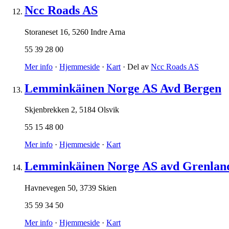
Ncc Roads AS
Storaneset 16
,
5260 Indre Arna
55 39 28 00
Mer info
·
Hjemmeside
·
Kart
· Del av
Ncc Roads AS
Lemminkäinen Norge AS Avd Bergen
Skjenbrekken 2
,
5184 Olsvik
55 15 48 00
Mer info
·
Hjemmeside
·
Kart
Lemminkäinen Norge AS avd Grenlan
Havnevegen 50
,
3739 Skien
35 59 34 50
Mer info
·
Hjemmeside
·
Kart