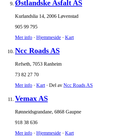
Østlandske Asfalt AS
Kurlandslia 14
,
2006 Løvenstad
905 99 795
Mer info
·
Hjemmeside
·
Kart
Ncc Roads AS
Refseth
,
7053 Ranheim
73 82 27 70
Mer info
·
Kart
· Del av
Ncc Roads AS
Vemax AS
Rønneidsgrandane
,
6868 Gaupne
918 38 636
Mer info
·
Hjemmeside
·
Kart