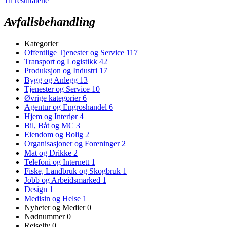
Til resultatene
Avfallsbehandling
Kategorier
Offentlige Tjenester og Service
117
Transport og Logistikk
42
Produksjon og Industri
17
Bygg og Anlegg
13
Tjenester og Service
10
Øvrige kategorier
6
Agentur og Engroshandel
6
Hjem og Interiør
4
Bil, Båt og MC
3
Eiendom og Bolig
2
Organisasjoner og Foreninger
2
Mat og Drikke
2
Telefoni og Internett
1
Fiske, Landbruk og Skogbruk
1
Jobb og Arbeidsmarked
1
Design
1
Medisin og Helse
1
Nyheter og Medier
0
Nødnummer
0
Reiseliv
0