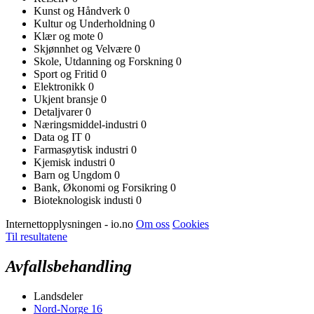
Kunst og Håndverk
0
Kultur og Underholdning
0
Klær og mote
0
Skjønnhet og Velvære
0
Skole, Utdanning og Forskning
0
Sport og Fritid
0
Elektronikk
0
Ukjent bransje
0
Detaljvarer
0
Næringsmiddel-industri
0
Data og IT
0
Farmasøytisk industri
0
Kjemisk industri
0
Barn og Ungdom
0
Bank, Økonomi og Forsikring
0
Bioteknologisk industi
0
Internettopplysningen - io.no
Om oss
Cookies
Til resultatene
Avfallsbehandling
Landsdeler
Nord-Norge
16