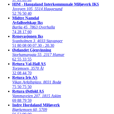
HIM - Haugaland Interkommunale Miljøverk IKS
Jovegen 105
,
5514 Haugesund
52 76 50 40
Midtre Namdal
Avfallsselskap Iks
Barlia 45
,
7863 Overhalla
74 28 17 60
Renovasjonen Iks
Svanholmen 3
,
4033 Stavanger
51 80 08 00
07.30 - 20.30
Østlandet Gjenvinning
Storhamargata 55
,
2317 Hamar
62 55 33 55
Retura Val-Hall AS
Torpmoen
,
3570 Ål
32 08 44 70
Retura Iris AS
Vikan Avfallsplass
,
8031 Bodø
75 50 75 50
Retura Østfold AS
Vammaveien 207
,
1815 Askim
69 88 79 59
Indre Hordaland Miljøverk
Bjørkemoen 60
,
5709