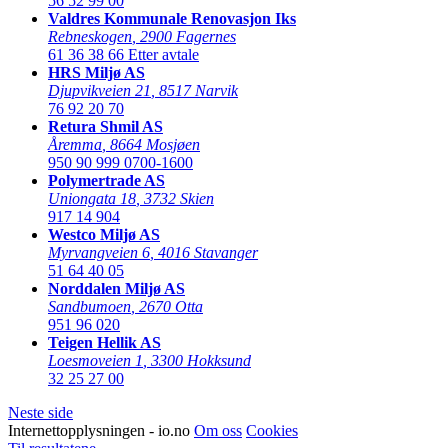
56 52 99 00
Valdres Kommunale Renovasjon Iks
Rebneskogen
,
2900 Fagernes
61 36 38 66
Etter avtale
HRS Miljø AS
Djupvikveien 21
,
8517 Narvik
76 92 20 70
Retura Shmil AS
Åremma
,
8664 Mosjøen
950 90 999
0700-1600
Polymertrade AS
Uniongata 18
,
3732 Skien
917 14 904
Westco Miljø AS
Myrvangveien 6
,
4016 Stavanger
51 64 40 05
Norddalen Miljø AS
Sandbumoen
,
2670 Otta
951 96 020
Teigen Hellik AS
Loesmoveien 1
,
3300 Hokksund
32 25 27 00
Neste side
Internettopplysningen - io.no
Om oss
Cookies