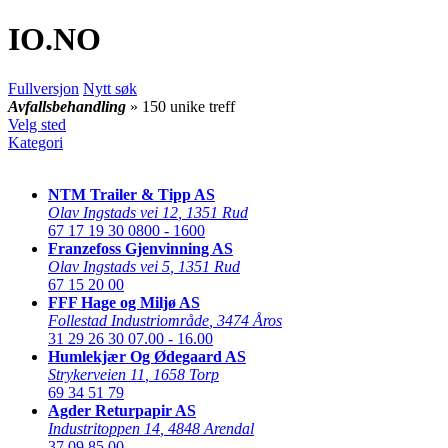
IO
.NO
Fullversjon
Nytt søk
Avfallsbehandling
» 150 unike treff
Velg sted
Kategori
NTM Trailer & Tipp AS
Olav Ingstads vei 12
,
1351 Rud
67 17 19 30
0800 - 1600
Franzefoss Gjenvinning AS
Olav Ingstads vei 5
,
1351 Rud
67 15 20 00
FFF Hage og Miljø AS
Follestad Industriområde
,
3474 Åros
31 29 26 30
07.00 - 16.00
Humlekjær Og Ødegaard AS
Strykerveien 11
,
1658 Torp
69 34 51 79
Agder Returpapir AS
Industritoppen 14
,
4848 Arendal
37 09 85 00