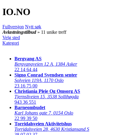
IO
.NO
Fullversjon
Nytt søk
Avlastningstilbud
» 11 unike treff
Velg sted
Kategori
Bergvang AS
Bergvangveien 12 A
,
1384 Asker
22 14 64 44
Signo Conrad Svendsen senter
Solveien 119A
,
1170 Oslo
23 16 75 00
Christiania Pleie Og Omsorg AS
Tjernsliveien 15
,
3538 Sollihøgda
943 36 551
Barneombudet
Karl Johans gate 7
,
0154 Oslo
22 99 39 50
Torridalsveien Aktivitetshus
Torridalsveien 28
,
4630 Kristiansand S
38 07 02 37