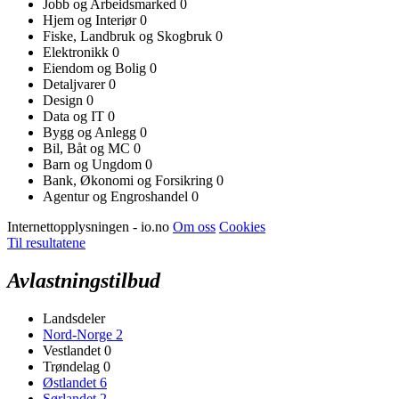
Jobb og Arbeidsmarked
0
Hjem og Interiør
0
Fiske, Landbruk og Skogbruk
0
Elektronikk
0
Eiendom og Bolig
0
Detaljvarer
0
Design
0
Data og IT
0
Bygg og Anlegg
0
Bil, Båt og MC
0
Barn og Ungdom
0
Bank, Økonomi og Forsikring
0
Agentur og Engroshandel
0
Internettopplysningen - io.no
Om oss
Cookies
Til resultatene
Avlastningstilbud
Landsdeler
Nord-Norge
2
Vestlandet
0
Trøndelag
0
Østlandet
6
Sørlandet
2