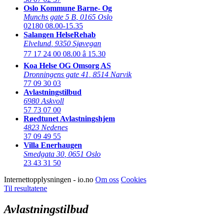
Oslo Kommune Barne- Og
Munchs gate 5 B
,
0165 Oslo
02180
08.00-15.35
Salangen HelseRehab
Elvelund
,
9350 Sjøvegan
77 17 24 00
08.00 â 15.30
Koa Helse OG Omsorg AS
Dronningens gate 41
,
8514 Narvik
77 09 30 03
Avlastningstilbud
6980 Askvoll
57 73 07 00
Røedtunet Avlastningshjem
4823 Nedenes
37 09 49 55
Villa Enerhaugen
Smedgata 30
,
0651 Oslo
23 43 31 50
Internettopplysningen - io.no
Om oss
Cookies
Til resultatene
Avlastningstilbud