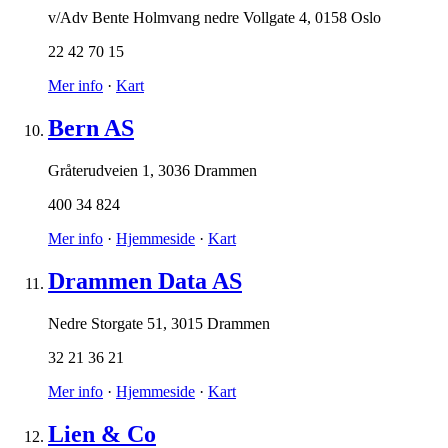
v/Adv Bente Holmvang nedre Vollgate 4
,
0158 Oslo
22 42 70 15
Mer info
·
Kart
Bern AS
Gråterudveien 1
,
3036 Drammen
400 34 824
Mer info
·
Hjemmeside
·
Kart
Drammen Data AS
Nedre Storgate 51
,
3015 Drammen
32 21 36 21
Mer info
·
Hjemmeside
·
Kart
Lien & Co