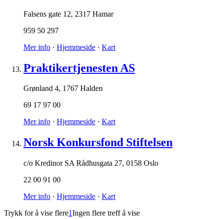
Falsens gate 12
,
2317 Hamar
959 50 297
Mer info
·
Hjemmeside
·
Kart
Praktikertjenesten AS
Grønland 4
,
1767 Halden
69 17 97 00
Mer info
·
Hjemmeside
·
Kart
Norsk Konkursfond Stiftelsen
c/o Kredinor SA Rådhusgata 27
,
0158 Oslo
22 00 91 00
Mer info
·
Hjemmeside
·
Kart
Trykk for å vise flere
1
Ingen flere treff å vise