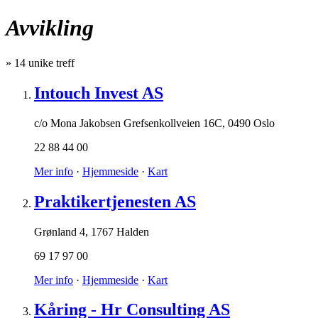
Avvikling
»
14
unike treff
Intouch Invest AS
c/o Mona Jakobsen Grefsenkollveien 16C
,
0490 Oslo
22 88 44 00
Mer info
·
Hjemmeside
·
Kart
Praktikertjenesten AS
Grønland 4
,
1767 Halden
69 17 97 00
Mer info
·
Hjemmeside
·
Kart
Kåring - Hr Consulting AS