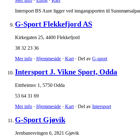
Mer info
·
Epost
·
Kart
Intersport BS Aure ligger ved inngangsporten til Sunnmørsalpa
G-Sport Flekkefjord AS
Kirkegaten 25
,
4400 Flekkefjord
38 32 23 36
Mer info
·
Hjemmeside
·
Kart
· Del av
G-sport
Intersport J. Vikne Sport, Odda
Eitrheimsv 1
,
5750 Odda
53 64 31 69
Mer info
·
Hjemmeside
·
Kart
· Del av
Intersport
G-Sport Gjøvik
Jernbanesvingen 6
,
2821 Gjøvik