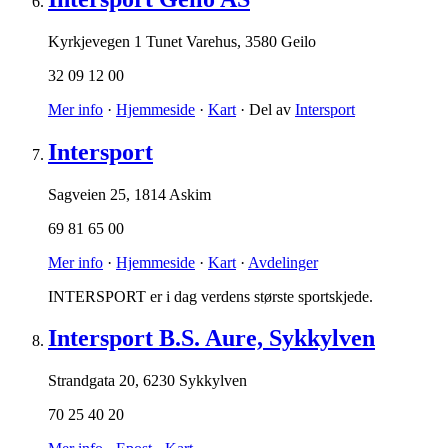
Kyrkjevegen 1 Tunet Varehus
,
3580 Geilo
32 09 12 00
Mer info
·
Hjemmeside
·
Kart
· Del av
Intersport
Intersport
Sagveien 25
,
1814 Askim
69 81 65 00
Mer info
·
Hjemmeside
·
Kart
·
Avdelinger
INTERSPORT er i dag verdens største sportskjede.
Intersport B.S. Aure, Sykkylven
Strandgata 20
,
6230 Sykkylven
70 25 40 20