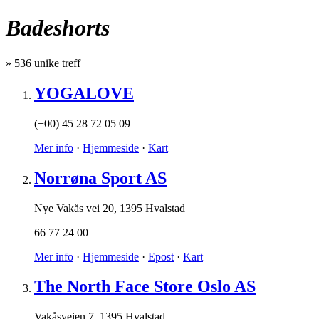
Badeshorts
»
536
unike treff
YOGALOVE
(+00) 45 28 72 05 09
Mer info
·
Hjemmeside
·
Kart
Norrøna Sport AS
Nye Vakås vei 20
,
1395 Hvalstad
66 77 24 00
Mer info
·
Hjemmeside
·
Epost
·
Kart
The North Face Store Oslo AS
Vakåsveien 7
,
1395 Hvalstad