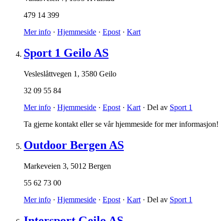
479 14 399
Mer info
·
Hjemmeside
·
Epost
·
Kart
Sport 1 Geilo AS
Vesleslåttvegen 1
,
3580 Geilo
32 09 55 84
Mer info
·
Hjemmeside
·
Epost
·
Kart
· Del av
Sport 1
Ta gjerne kontakt eller se vår hjemmeside for mer informasjon!
Outdoor Bergen AS
Markeveien 3
,
5012 Bergen
55 62 73 00
Mer info
·
Hjemmeside
·
Epost
·
Kart
· Del av
Sport 1
Intersport Geilo AS