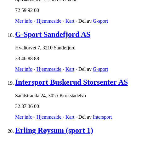
72 59 92 00
Mer info
·
Hjemmeside
·
Kart
· Del av
G-sport
G-Sport Sandefjord AS
Hvaltorvet 7
,
3210 Sandefjord
33 46 88 88
Mer info
·
Hjemmeside
·
Kart
· Del av
G-sport
Intersport Buskerud Storsenter AS
Sandstranda 24
,
3055 Krokstadelva
32 87 36 00
Mer info
·
Hjemmeside
·
Kart
· Del av
Intersport
Erling Røysum (sport 1)