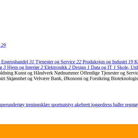
t
29
g Engroshandel
31
Tjenester og Service
22
Produksjon og Industri
19
K
gg
3
Hjem og Interiør
2
Elektronikk
2
Design
1
Data og IT
1
Skole, Ut
oldning
Kunst og Håndverk
Nødnummer
Offentlige Tjenester og Serv
stri
Skjønnhet og Velvære
Bank, Økonomi og Forsikring
Bioteknologis
uperundertøy
treningsklær
sportsutstyr
akebrett
joggedress
baller
regntø