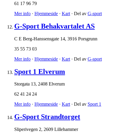
61 17 96 79
Mer info
·
Hjemmeside
·
Kart
· Del av
G-sport
G-Sport Behakvartalet AS
C E Berg-Hanssensgate 14
,
3916 Porsgrunn
35 55 73 03
Mer info
·
Hjemmeside
·
Kart
· Del av
G-sport
Sport 1 Elverum
Storgata 13
,
2408 Elverum
62 41 24 24
Mer info
·
Hjemmeside
·
Kart
· Del av
Sport 1
G-Sport Strandtorget
Sliperivegen 2
,
2609 Lillehammer