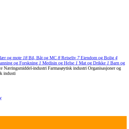
lær og mote
18
Bil, Båt og MC
8
Reiseliv
7
Eiendom og Bolig
4
danning og Forskning
1
Medisin og Helse
1
Mat og Drikke
1
Barn og
ice
Næringsmiddel-industri
Farmasøytisk industri
Organisasjoner og
k industi
y