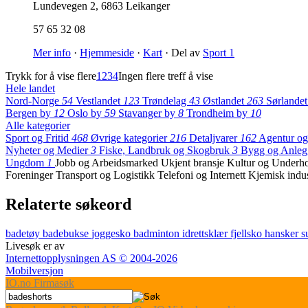
Lundevegen 2
,
6863 Leikanger
57 65 32 08
Mer info
·
Hjemmeside
·
Kart
· Del av
Sport 1
Trykk for å vise flere
1
2
3
4
Ingen flere treff å vise
Hele landet
Nord-Norge
54
Vestlandet
123
Trøndelag
43
Østlandet
263
Sørlande
Bergen by
12
Oslo by
59
Stavanger by
8
Trondheim by
10
Alle kategorier
Sport og Fritid
468
Øvrige kategorier
216
Detaljvarer
162
Agentur o
Nyheter og Medier
3
Fiske, Landbruk og Skogbruk
3
Bygg og Anle
Ungdom
1
Jobb og Arbeidsmarked
Ukjent bransje
Kultur og Underh
Foreninger
Transport og Logistikk
Telefoni og Internett
Kjemisk indu
Relaterte søkeord
badetøy
badebukse
joggesko
badminton
idrettsklær
fjellsko
hansker
s
Livesøk er av
Internettopplysningen AS © 2004-2026
Mobilversjon
IO
.no
Firmasøk