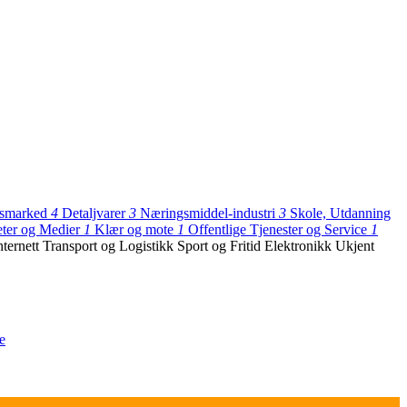
dsmarked
4
Detaljvarer
3
Næringsmiddel-industri
3
Skole, Utdanning
ter og Medier
1
Klær og mote
1
Offentlige Tjenester og Service
1
nternett
Transport og Logistikk
Sport og Fritid
Elektronikk
Ukjent
e