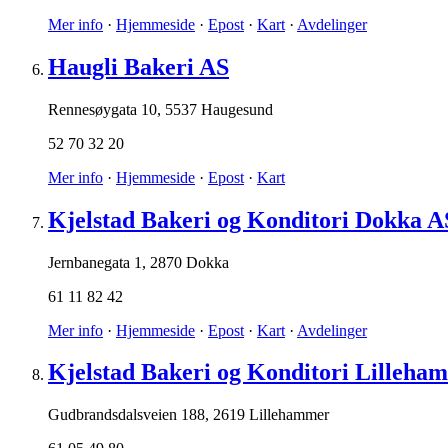
Mer info
·
Hjemmeside
·
Epost
·
Kart
·
Avdelinger
Haugli Bakeri AS
Rennesøygata 10
,
5537 Haugesund
52 70 32 20
Mer info
·
Hjemmeside
·
Epost
·
Kart
Kjelstad Bakeri og Konditori Dokka A
Jernbanegata 1
,
2870 Dokka
61 11 82 42
Mer info
·
Hjemmeside
·
Epost
·
Kart
·
Avdelinger
Kjelstad Bakeri og Konditori Lilleha
Gudbrandsdalsveien 188
,
2619 Lillehammer