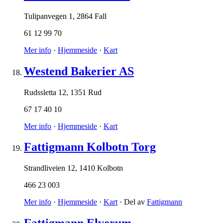
Tulipanvegen 1
,
2864 Fall
61 12 99 70
Mer info
·
Hjemmeside
·
Kart
Westend Bakerier AS
Rudssletta 12
,
1351 Rud
67 17 40 10
Mer info
·
Hjemmeside
·
Kart
Fattigmann Kolbotn Torg
Strandliveien 12
,
1410 Kolbotn
466 23 003
Mer info
·
Hjemmeside
·
Kart
· Del av
Fattigmann