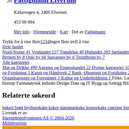
Fattigmann Elverum
Kirkevegen 4
,
2406 Elverum
453 90 094
Mer info
·
Hjemmeside
·
Kart
· Del av
Fattigmann
Trykk for å vise flere
1
2
3
4
Ingen flere treff å vise
Hele landet
Nord-Norge
41
Vestlandet
127
Trøndelag
40
Østlandet
265
Sørlande
Bergen by
8
Oslo by
66
Stavanger by
6
Trondheim by
7
Alle kategorier
Mat og Drikke
490
Agentur og Engroshandel
22
Øvrige kategorier
1
og Forskning
3
Kunst og Håndverk
2
Bank, Økonomi og Forsikring
Organisasjoner og Foreninger
1
Kultur og Underholdning
1
Fiske, L
bransje
Farmasøytisk industri
Design
Data og IT
Bygg og Anlegg
Bi
Relaterte søkeord
bakeri
brød
bryllupskake
kaker
marsipankake
kransekake
catering
Sm
Livesøk er av
Internettopplysningen AS © 2004-2026
Mobilversjon
IO
.no
Firmasøk