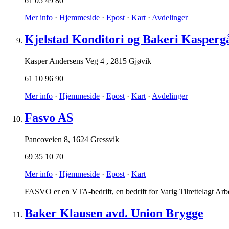
61 05 49 80
Mer info
·
Hjemmeside
·
Epost
·
Kart
·
Avdelinger
Kjelstad Konditori og Bakeri Kasper
Kasper Andersens Veg 4
,
2815 Gjøvik
61 10 96 90
Mer info
·
Hjemmeside
·
Epost
·
Kart
·
Avdelinger
Fasvo AS
Pancoveien 8
,
1624 Gressvik
69 35 10 70
Mer info
·
Hjemmeside
·
Epost
·
Kart
FASVO er en VTA-bedrift, en bedrift for Varig Tilrettelagt Arb
Baker Klausen avd. Union Brygge