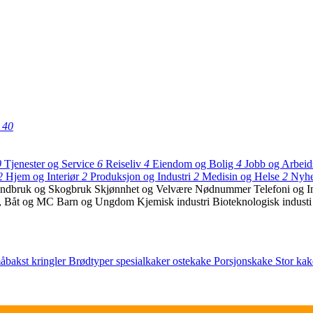
t
40
0
Tjenester og Service
6
Reiseliv
4
Eiendom og Bolig
4
Jobb og Arbei
2
Hjem og Interiør
2
Produksjon og Industri
2
Medisin og Helse
2
Nyhe
andbruk og Skogbruk
Skjønnhet og Velvære
Nødnummer
Telefoni og I
l, Båt og MC
Barn og Ungdom
Kjemisk industri
Bioteknologisk industi
åbakst
kringler
Brødtyper
spesialkaker
ostekake
Porsjonskake
Stor kak