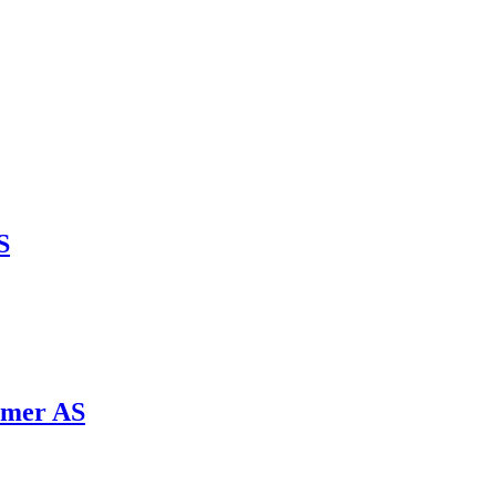
S
mmer AS