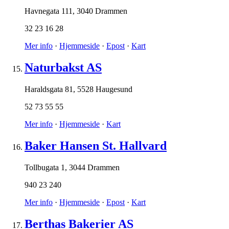
Havnegata 111
,
3040 Drammen
32 23 16 28
Mer info
·
Hjemmeside
·
Epost
·
Kart
Naturbakst AS
Haraldsgata 81
,
5528 Haugesund
52 73 55 55
Mer info
·
Hjemmeside
·
Kart
Baker Hansen St. Hallvard
Tollbugata 1
,
3044 Drammen
940 23 240
Mer info
·
Hjemmeside
·
Epost
·
Kart
Berthas Bakerier AS