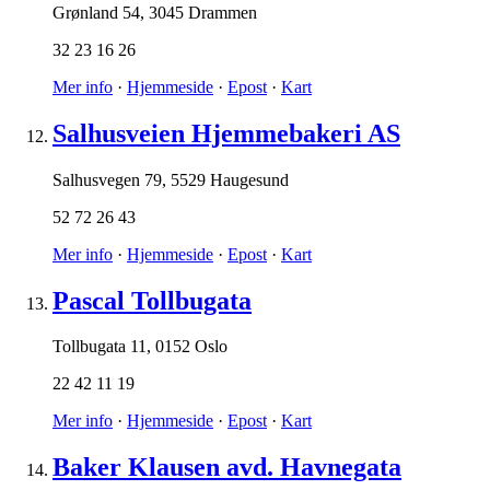
Grønland 54
,
3045 Drammen
32 23 16 26
Mer info
·
Hjemmeside
·
Epost
·
Kart
Salhusveien Hjemmebakeri AS
Salhusvegen 79
,
5529 Haugesund
52 72 26 43
Mer info
·
Hjemmeside
·
Epost
·
Kart
Pascal Tollbugata
Tollbugata 11
,
0152 Oslo
22 42 11 19
Mer info
·
Hjemmeside
·
Epost
·
Kart
Baker Klausen avd. Havnegata