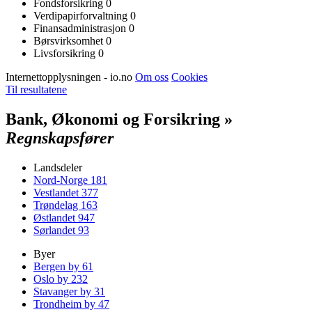
Fondsforsikring
0
Verdipapirforvaltning
0
Finansadministrasjon
0
Børsvirksomhet
0
Livsforsikring
0
Internettopplysningen - io.no
Om oss
Cookies
Til resultatene
Bank, Økonomi og Forsikring »
Regnskapsfører
Landsdeler
Nord-Norge
181
Vestlandet
377
Trøndelag
163
Østlandet
947
Sørlandet
93
Byer
Bergen by
61
Oslo by
232
Stavanger by
31
Trondheim by
47