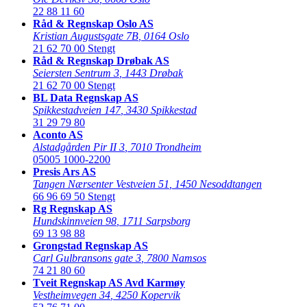
22 88 11 60
Råd & Regnskap Oslo AS
Kristian Augustsgate 7B
,
0164 Oslo
21 62 70 00
Stengt
Råd & Regnskap Drøbak AS
Seiersten Sentrum 3
,
1443 Drøbak
21 62 70 00
Stengt
BL Data Regnskap AS
Spikkestadveien 147
,
3430 Spikkestad
31 29 79 80
Aconto AS
Alstadgården Pir II 3
,
7010 Trondheim
05005
1000-2200
Presis Ars AS
Tangen Nærsenter Vestveien 51
,
1450 Nesoddtangen
66 96 69 50
Stengt
Rg Regnskap AS
Hundskinnveien 98
,
1711 Sarpsborg
69 13 98 88
Grongstad Regnskap AS
Carl Gulbransons gate 3
,
7800 Namsos
74 21 80 60
Tveit Regnskap AS Avd Karmøy
Vestheimvegen 34
,
4250 Kopervik