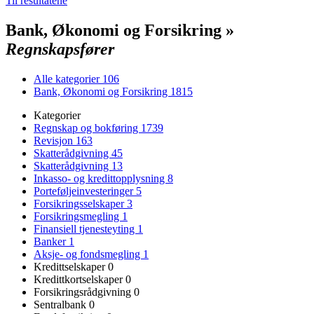
Til resultatene
Bank, Økonomi og Forsikring »
Regnskapsfører
Alle kategorier
106
Bank, Økonomi og Forsikring
1815
Kategorier
Regnskap og bokføring
1739
Revisjon
163
Skatterådgivning
45
Skatterådgivning
13
Inkasso- og kredittopplysning
8
Porteføljeinvesteringer
5
Forsikringsselskaper
3
Forsikringsmegling
1
Finansiell tjenesteyting
1
Banker
1
Aksje- og fondsmegling
1
Kredittselskaper
0
Kredittkortselskaper
0
Forsikringsrådgivning
0
Sentralbank
0