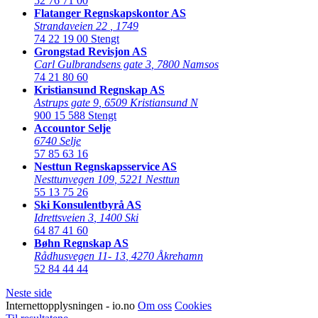
52 76 71 00
Flatanger Regnskapskontor AS
Strandaveien 22
,
1749
74 22 19 00
Stengt
Grongstad Revisjon AS
Carl Gulbrandsens gate 3
,
7800 Namsos
74 21 80 60
Kristiansund Regnskap AS
Astrups gate 9
,
6509 Kristiansund N
900 15 588
Stengt
Accountor Selje
6740 Selje
57 85 63 16
Nesttun Regnskapsservice AS
Nesttunvegen 109
,
5221 Nesttun
55 13 75 26
Ski Konsulentbyrå AS
Idrettsveien 3
,
1400 Ski
64 87 41 60
Bøhn Regnskap AS
Rådhusvegen 11- 13
,
4270 Åkrehamn
52 84 44 44
Neste side
Internettopplysningen - io.no
Om oss
Cookies