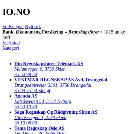
IO
.NO
Fullversjon
Nytt søk
Bank, Økonomi og Forsikring »
Regnskapsfører
» 1815 unike
treff
Velg sted
Kategori
Din Regnskapsfører Telemark AS
Melumvegen 6
,
3730 Skien
35 50 98 30
VESTMAR REGNSKAP AS Avd. Drangedal
Drangedalsveien 3301
,
3750 Drangedal
35 99 75 50
Stengt
Agenda AS
Litleåsvegen 53
,
5132 Nyborg
55 53 19 80
Saga Regnskap Og Rådgivning Skien AS
Ulefossvegen 4
,
3730 Skien
35 10 08 00
Tema Regnskap Oslo AS
Ole Deviksv 36
,
0668 Oslo