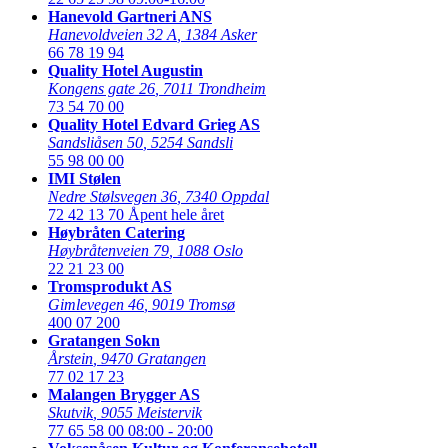
Hanevold Gartneri ANS
Hanevoldveien 32 A
,
1384 Asker
66 78 19 94
Quality Hotel Augustin
Kongens gate 26
,
7011 Trondheim
73 54 70 00
Quality Hotel Edvard Grieg AS
Sandsliåsen 50
,
5254 Sandsli
55 98 00 00
IMI Stølen
Nedre Stølsvegen 36
,
7340 Oppdal
72 42 13 70
Åpent hele året
Høybråten Catering
Høybråtenveien 79
,
1088 Oslo
22 21 23 00
Tromsprodukt AS
Gimlevegen 46
,
9019 Tromsø
400 07 200
Gratangen Sokn
Årstein
,
9470 Gratangen
77 02 17 23
Malangen Brygger AS
Skutvik
,
9055 Meistervik
77 65 58 00
08:00 - 20:00