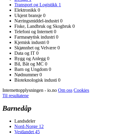
Transport og Logistikk
1
Elektronikk
0
Ukjent bransje
0
Næringsmiddel-industri
0
Fiske, Landbruk og Skogbruk
0
Telefoni og Internett
0
Farmasøytisk industri
0
Kjemisk industri
0
Skjønnhet og Velvære
0
Data og IT
0
Bygg og Anlegg
0
Bil, Båt og MC
0
Barn og Ungdom
0
Nødnummer
0
Bioteknologisk industi
0
Internettopplysningen - io.no
Om oss
Cookies
Til resultatene
Barnedåp
Landsdeler
Nord-Norge
12
Vestlandet
45