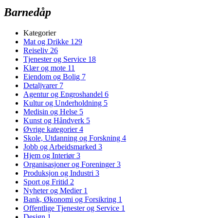
Barnedåp
Kategorier
Mat og Drikke
129
Reiseliv
26
Tjenester og Service
18
Klær og mote
11
Eiendom og Bolig
7
Detaljvarer
7
Agentur og Engroshandel
6
Kultur og Underholdning
5
Medisin og Helse
5
Kunst og Håndverk
5
Øvrige kategorier
4
Skole, Utdanning og Forskning
4
Jobb og Arbeidsmarked
3
Hjem og Interiør
3
Organisasjoner og Foreninger
3
Produksjon og Industri
3
Sport og Fritid
2
Nyheter og Medier
1
Bank, Økonomi og Forsikring
1
Offentlige Tjenester og Service
1
Design
1