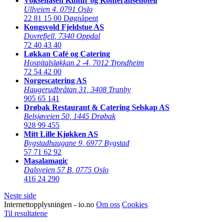
Voksenåsen Kultur og Konferansehotell
Ullveien 4
,
0791 Oslo
22 81 15 00
Døgnåpent
Kongsvold Fjeldstue AS
Dovrefjell
,
7340 Oppdal
72 40 43 40
Løkkan Café og Catering
Hospitalsløkkan 2 -4
,
7012 Trondheim
72 54 42 00
Norgescatering AS
Haugerudbråtan 31
,
3408 Tranby
905 65 141
Drøbak Restaurant & Catering Selskap AS
Belsjøveien 50
,
1445 Drøbak
928 99 455
Mitt Lille Kjøkken AS
Bygstadhaugane 9
,
6977 Bygstad
57 71 62 92
Masalamagic
Dalsveien 57 B
,
0775 Oslo
416 24 290
Neste side
Internettopplysningen - io.no
Om oss
Cookies
Til resultatene