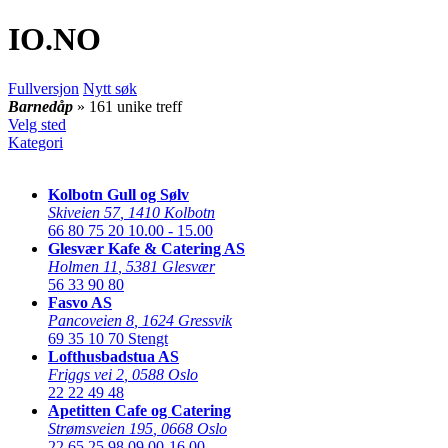
IO
.NO
Fullversjon
Nytt søk
Barnedåp
» 161 unike treff
Velg sted
Kategori
Kolbotn Gull og Sølv
Skiveien 57
,
1410 Kolbotn
66 80 75 20
10.00 - 15.00
Glesvær Kafe & Catering AS
Holmen 11
,
5381 Glesvær
56 33 90 80
Fasvo AS
Pancoveien 8
,
1624 Gressvik
69 35 10 70
Stengt
Lofthusbadstua AS
Friggs vei 2
,
0588 Oslo
22 22 49 48
Apetitten Cafe og Catering
Strømsveien 195
,
0668 Oslo
22 65 25 98
09.00-16.00