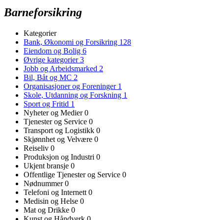
Barneforsikring
Kategorier
Bank, Økonomi og Forsikring
128
Eiendom og Bolig
6
Øvrige kategorier
3
Jobb og Arbeidsmarked
2
Bil, Båt og MC
2
Organisasjoner og Foreninger
1
Skole, Utdanning og Forskning
1
Sport og Fritid
1
Nyheter og Medier
0
Tjenester og Service
0
Transport og Logistikk
0
Skjønnhet og Velvære
0
Reiseliv
0
Produksjon og Industri
0
Ukjent bransje
0
Offentlige Tjenester og Service
0
Nødnummer
0
Telefoni og Internett
0
Medisin og Helse
0
Mat og Drikke
0
Kunst og Håndverk
0