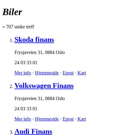
Biler
»
707
unike treff
Skoda finans
Frysjaveien 31
,
0884 Oslo
24 03 33 01
Mer info
·
Hjemmeside
·
Epost
·
Kart
Volkswagen Finans
Frysjaveien 31
,
0884 Oslo
24 03 33 01
Mer info
·
Hjemmeside
·
Epost
·
Kart
Audi Finans