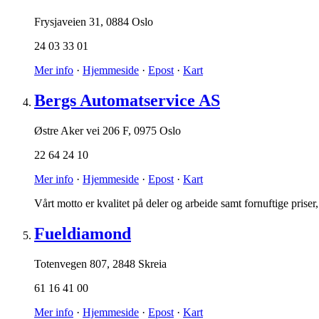
Frysjaveien 31
,
0884 Oslo
24 03 33 01
Mer info
·
Hjemmeside
·
Epost
·
Kart
Bergs Automatservice AS
Østre Aker vei 206 F
,
0975 Oslo
22 64 24 10
Mer info
·
Hjemmeside
·
Epost
·
Kart
Vårt motto er kvalitet på deler og arbeide samt fornuftige priser
Fueldiamond
Totenvegen 807
,
2848 Skreia
61 16 41 00
Mer info
·
Hjemmeside
·
Epost
·
Kart