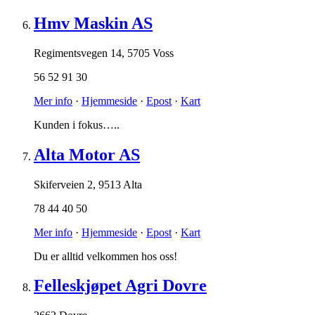
Hmv Maskin AS
Regimentsvegen 14
,
5705 Voss
56 52 91 30
Mer info
·
Hjemmeside
·
Epost
·
Kart
Kunden i fokus…..
Alta Motor AS
Skiferveien 2
,
9513 Alta
78 44 40 50
Mer info
·
Hjemmeside
·
Epost
·
Kart
Du er alltid velkommen hos oss!
Felleskjøpet Agri Dovre