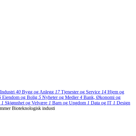
Industri
40
Bygg og Anlegg
17
Tjenester og Service
14
Hjem og
6
Eiendom og Bolig
5
Nyheter og Medier
4
Bank, Økonomi og
k
1
Skjønnhet og Velvære
1
Barn og Ungdom
1
Data og IT
1
Design
ummer
Bioteknologisk industi