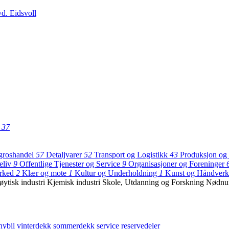
d. Eidsvoll
t
37
groshandel
57
Detaljvarer
52
Transport og Logistikk
43
Produksjon og 
eliv
9
Offentlige Tjenester og Service
9
Organisasjoner og Foreninger
arked
2
Klær og mote
1
Kultur og Underholdning
1
Kunst og Håndver
ytisk industri
Kjemisk industri
Skole, Utdanning og Forskning
Nødn
nybil
vinterdekk
sommerdekk
service
reservedeler