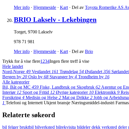
Mer info
·
Hjemmeside
·
Kart
· Del av
Toyota Romerike AS Av
BRIO Lakselv - Lekebingen
Torget
,
9700 Lakselv
978 71 981
Mer info
·
Hjemmeside
·
Kart
· Del av
Brio
Trykk for å vise flere
1
2
3
4
Ingen flere treff å vise
Hele landet
Nord-Norge
49
Vestlandet
161
Trøndelag
54
Østlandet
356
Sørlande
Bergen by
20
Oslo by
68
Stavanger by
4
Trondheim by
16
Alle kategorier
Bil, Båt og MC
459
Fiske, Landbruk og Skogbruk
62
Agentur og En
Interiør
12
Sport og Fritid
12
Øvrige kategorier
10
Elektronikk
9
Reis
Forsikring
4
Medisin og Helse
2
Mat og Drikke
2
Jobb og Arbeidsm
1
Telefoni og Internett
Ukjent bransje
Næringsmiddel-industri
Farmasø
Relaterte søkeord
bil
felger
bruktbil
bilverksted
bilrekvisita
bildeler
dekk
verksted
deler