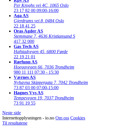
Rpv AS
Per Kroghs vei 4C
,
1065 Oslo
23 17 82 00
09:00-16:00
Aga AS
Gjerdrums vei 8
,
0484 Oslo
22 18 41 25
Oras Agder AS
Stemmane 7
,
4636 Kristiansand S
417 32 000
Gas Tech AS
Hafstadvegen 45
,
6800 Førde
22 19 21 01
Rørfunn AS
Hoeggvegen 66
,
7036 Trondheim
980 11 111
07:30 - 15:30
Værnes AS
Nyhavna Skippergata 7
,
7042 Trondheim
73 87 03 00
07:00-15:00
Hagnes Vvs AS
Tempevegen 19
,
7037 Trondheim
73 91 19 55
Neste side
Internettopplysningen - io.no
Om oss
Cookies
Til resultatene