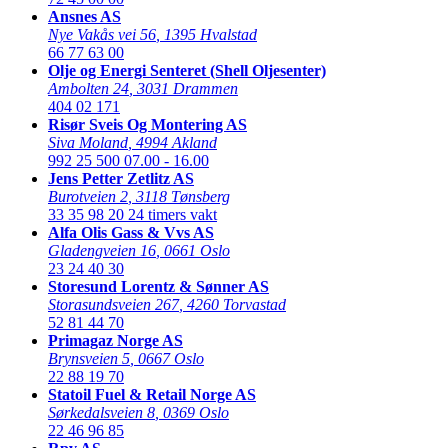
Ansnes AS
Nye Vakås vei 56
,
1395 Hvalstad
66 77 63 00
Olje og Energi Senteret (Shell Oljesenter)
Ambolten 24
,
3031 Drammen
404 02 171
Risør Sveis Og Montering AS
Siva Moland
,
4994 Akland
992 25 500
07.00 - 16.00
Jens Petter Zetlitz AS
Burotveien 2
,
3118 Tønsberg
33 35 98 20
24 timers vakt
Alfa Olis Gass & Vvs AS
Gladengveien 16
,
0661 Oslo
23 24 40 30
Storesund Lorentz & Sønner AS
Storasundsveien 267
,
4260 Torvastad
52 81 44 70
Primagaz Norge AS
Brynsveien 5
,
0667 Oslo
22 88 19 70
Statoil Fuel & Retail Norge AS
Sørkedalsveien 8
,
0369 Oslo
22 46 96 85