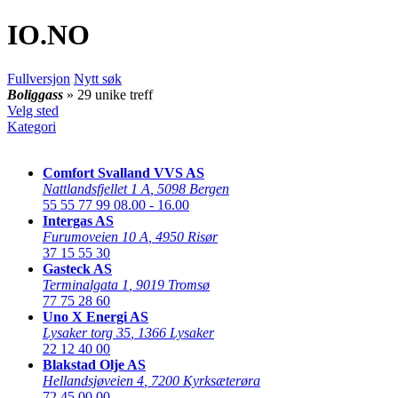
IO
.NO
Fullversjon
Nytt søk
Boliggass
» 29 unike treff
Velg sted
Kategori
Comfort Svalland VVS AS
Nattlandsfjellet 1 A
,
5098 Bergen
55 55 77 99
08.00 - 16.00
Intergas AS
Furumoveien 10 A
,
4950 Risør
37 15 55 30
Gasteck AS
Terminalgata 1
,
9019 Tromsø
77 75 28 60
Uno X Energi AS
Lysaker torg 35
,
1366 Lysaker
22 12 40 00
Blakstad Olje AS
Hellandsjøveien 4
,
7200 Kyrksæterøra
72 45 00 00