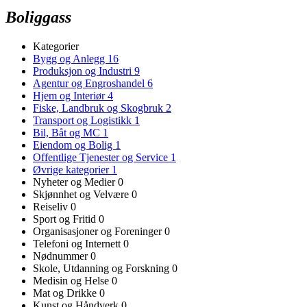
Boliggass
Kategorier
Bygg og Anlegg
16
Produksjon og Industri
9
Agentur og Engroshandel
6
Hjem og Interiør
4
Fiske, Landbruk og Skogbruk
2
Transport og Logistikk
1
Bil, Båt og MC
1
Eiendom og Bolig
1
Offentlige Tjenester og Service
1
Øvrige kategorier
1
Nyheter og Medier
0
Skjønnhet og Velvære
0
Reiseliv
0
Sport og Fritid
0
Organisasjoner og Foreninger
0
Telefoni og Internett
0
Nødnummer
0
Skole, Utdanning og Forskning
0
Medisin og Helse
0
Mat og Drikke
0
Kunst og Håndverk
0