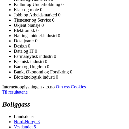
Kultur og Underholdning
0
Klær og mote
0
Jobb og Arbeidsmarked
0
Tjenester og Service
0
Ukjent bransje
0
Elektronikk
0
Næringsmiddel-industri
0
Detaljvarer
0
Design
0
Data og IT
0
Farmasøytisk industri
0
Kjemisk industri
0
Barn og Ungdom
0
Bank, Økonomi og Forsikring
0
Bioteknologisk industi
0
Internettopplysningen - io.no
Om oss
Cookies
Til resultatene
Boliggass
Landsdeler
Nord-Norge
3
Vestlandet
5