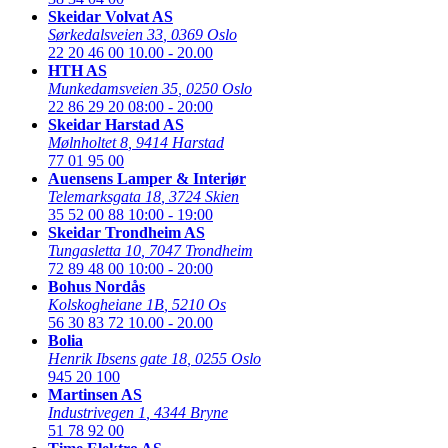
Skeidar Volvat AS
Sørkedalsveien 33
,
0369 Oslo
22 20 46 00
10.00 - 20.00
HTH AS
Munkedamsveien 35
,
0250 Oslo
22 86 29 20
08:00 - 20:00
Skeidar Harstad AS
Mølnholtet 8
,
9414 Harstad
77 01 95 00
Auensens Lamper & Interiør
Telemarksgata 18
,
3724 Skien
35 52 00 88
10:00 - 19:00
Skeidar Trondheim AS
Tungasletta 10
,
7047 Trondheim
72 89 48 00
10:00 - 20:00
Bohus Nordås
Kolskogheiane 1B
,
5210 Os
56 30 83 72
10.00 - 20.00
Bolia
Henrik Ibsens gate 18
,
0255 Oslo
945 20 100
Martinsen AS
Industrivegen 1
,
4344 Bryne
51 78 92 00