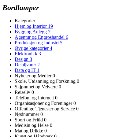
Bordlamper
Kategorier
Hjem og Interiør
19
Bygg og Anlegg
7
Agentur og Engroshandel
6
Produksjon og Industri
5
Øvrige kategorier
4
Elektronikk
3
Design
3
Detaljvarer
2
Data og IT
1
Nyheter og Medier
0
Skole, Utdanning og Forskning
0
Skjønnhet og Velvære
0
Reiseliv
0
Telefoni og Internett
0
Organisasjoner og Foreninger
0
Offentlige Tjenester og Service
0
Nødnummer
0
Sport og Fritid
0
Medisin og Helse
0
Mat og Drikke
0
Kunst og Håndverk
0