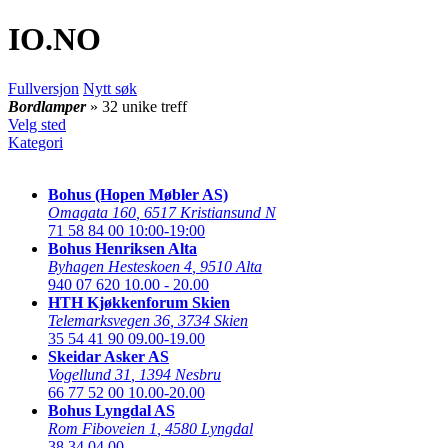
IO
.NO
Fullversjon
Nytt søk
Bordlamper
» 32 unike treff
Velg sted
Kategori
Bohus (Hopen Møbler AS)
Omagata 160
,
6517 Kristiansund N
71 58 84 00
10:00-19:00
Bohus Henriksen Alta
Byhagen Hesteskoen 4
,
9510 Alta
940 07 620
10.00 - 20.00
HTH Kjøkkenforum Skien
Telemarksvegen 36
,
3734 Skien
35 54 41 90
09.00-19.00
Skeidar Asker AS
Vogellund 31
,
1394 Nesbru
66 77 52 00
10.00-20.00
Bohus Lyngdal AS
Rom Fiboveien 1
,
4580 Lyngdal
38 34 04 00