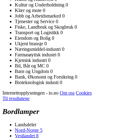
Kultur og Underholdning
0
Klær og mote
0
Jobb og Arbeidsmarked
0
Tjenester og Service
0
Fiske, Landbruk og Skogbruk
0
Transport og Logistikk
0
Eiendom og Bolig
0
Ukjent bransje
0
Næringsmiddel-industri
0
Farmasøytisk industri
0
Kjemisk industri
0
Bil, Båt og MC
0
Barn og Ungdom
0
Bank, Økonomi og Forsikring
0
Bioteknologisk industi
0
Internettopplysningen - io.no
Om oss
Cookies
Til resultatene
Bordlamper
Landsdeler
Nord-Norge
5
Vestlandet
8