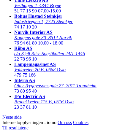
Time Elektro AS
Vesthagen 4
,
4344 Bryne
51 77 15 90
07.00-15.00
Bohus Hustad Steinkjer
Industrivegen 1
,
7725 Steinkjer
74 17 10 20
Narvik Interiør AS
Kongens gate 30
,
8514 Narvik
76 94 61 80
10.00 - 18.00
Riibo AS
c/o Kjell Riise Sogstikollen 24A
,
1446
22 78 96 10
Lampemagasinet AS
Vollaveien 20 B
,
0668 Oslo
479 75 166
Interia AS
Olav Tryggvasons gate 27
,
7011 Trondheim
73 80 95 40
IFø Electric AS
Brobekkveien 115 B
,
0516 Oslo
23 37 81 10
Neste side
Internettopplysningen - io.no
Om oss
Cookies
Til resultatene