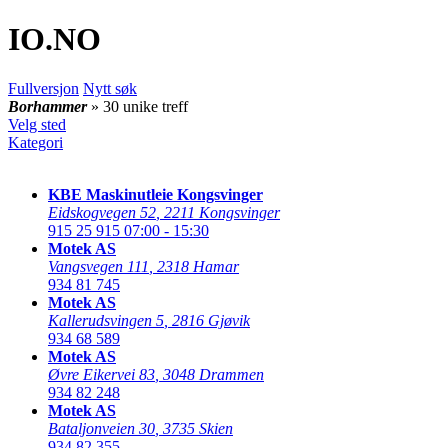
IO
.NO
Fullversjon
Nytt søk
Borhammer
» 30 unike treff
Velg sted
Kategori
KBE Maskinutleie Kongsvinger
Eidskogvegen 52
,
2211 Kongsvinger
915 25 915
07:00 - 15:30
Motek AS
Vangsvegen 111
,
2318 Hamar
934 81 745
Motek AS
Kallerudsvingen 5
,
2816 Gjøvik
934 68 589
Motek AS
Øvre Eikervei 83
,
3048 Drammen
934 82 248
Motek AS
Bataljonveien 30
,
3735 Skien
934 82 355