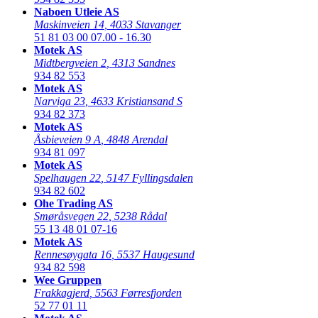
Naboen Utleie AS
Maskinveien 14
,
4033 Stavanger
51 81 03 00
07.00 - 16.30
Motek AS
Midtbergveien 2
,
4313 Sandnes
934 82 553
Motek AS
Narviga 23
,
4633 Kristiansand S
934 82 373
Motek AS
Åsbieveien 9 A
,
4848 Arendal
934 81 097
Motek AS
Spelhaugen 22
,
5147 Fyllingsdalen
934 82 602
Ohe Trading AS
Smøråsvegen 22
,
5238 Rådal
55 13 48 01
07-16
Motek AS
Rennesøygata 16
,
5537 Haugesund
934 82 598
Wee Gruppen
Frakkagjerd
,
5563 Førresfjorden
52 77 01 11