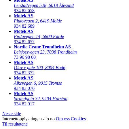
Motek AS
Lerstadvegen 528
,
6018 Ålesund
934 82 658
Motek AS
Plutovegen 2
,
6419 Molde
934 82 689
Motek AS
Firdavegen 14
,
6800 Førde
934 82 657
Nordic Crane Trondheim AS
Leirfossvegen 23
,
7038 Trondheim
73 96 98 00
Motek AS
Olav v gate 100
,
8004 Bodø
934 82 372
Motek AS
Alkevegen 6
,
9015 Tromsø
934 83 076
Motek AS
Strandgata 32
,
9404 Harstad
934 82 917
Neste side
Internettopplysningen - io.no
Om oss
Cookies
Til resultatene