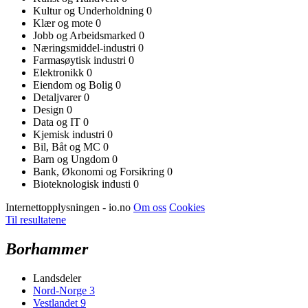
Kultur og Underholdning
0
Klær og mote
0
Jobb og Arbeidsmarked
0
Næringsmiddel-industri
0
Farmasøytisk industri
0
Elektronikk
0
Eiendom og Bolig
0
Detaljvarer
0
Design
0
Data og IT
0
Kjemisk industri
0
Bil, Båt og MC
0
Barn og Ungdom
0
Bank, Økonomi og Forsikring
0
Bioteknologisk industi
0
Internettopplysningen - io.no
Om oss
Cookies
Til resultatene
Borhammer
Landsdeler
Nord-Norge
3
Vestlandet
9