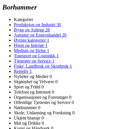
Borhammer
Kategorier
Produksjon og Industri
30
Bygg og Anlegg
28
Agentur og Engroshandel
26
Øvrige kategorier
1
Hjem og Interiør
1
Medisin og Helse
1
Transport og Logistikk
1
Tjenester og Service
1
Fiske, Landbruk og Skogbruk
1
Reiseliv
1
Nyheter og Medier
0
Skjønnhet og Velvære
0
Sport og Fritid
0
Telefoni og Internett
0
Organisasjoner og Foreninger
0
Offentlige Tjenester og Service
0
Nødnummer
0
Skole, Utdanning og Forskning
0
Ukjent bransje
0
Mat og Drikke
0
Kunst og Håndverk
0