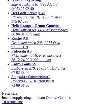
Gjesdal Skytterlag
Skurvebakkane 6
,
4330 Ålgård
(+95) 27 92 40
Det Gode Selskap AS
Flaktveitrinden 10
,
5135 Flaktveit
975 97 286
Hellviktangen Grønn Gourmet
Hellvikalleen 60
,
1450 Nesoddtangen
66 96 01 70
Stengt
Kustos AS
Drammensveien 208
,
0277 Oslo
911 59 119
Fiskesalg AS
Fiskehallen
,
4610 Kristiansand S
38 12 24 00
11:00 - utover
Losby Gods AS
Losbyveien 270
,
1475 Finstadjordet
67 92 33 00
Singsaker Sommerhotell
Robertsg 1
,
7016 Trondheim
73 89 31 00
Neste side
Internettopplysningen - io.no
Om oss
Cookies
Til resultatene