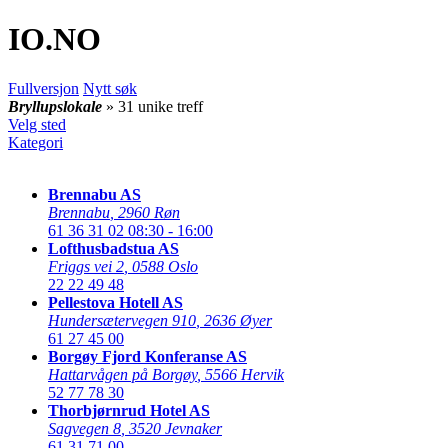
IO
.NO
Fullversjon
Nytt søk
Bryllupslokale
» 31 unike treff
Velg sted
Kategori
Brennabu AS
Brennabu
,
2960 Røn
61 36 31 02
08:30 - 16:00
Lofthusbadstua AS
Friggs vei 2
,
0588 Oslo
22 22 49 48
Pellestova Hotell AS
Hundersætervegen 910
,
2636 Øyer
61 27 45 00
Borgøy Fjord Konferanse AS
Hattarvågen på Borgøy
,
5566 Hervik
52 77 78 30
Thorbjørnrud Hotel AS
Sagvegen 8
,
3520 Jevnaker
61 31 71 00