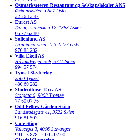
Østmarkseteren Restaurant og Selskapslokaler ANS
Østmarkveien
,
0687 Oslo
22 26 12 37
Eurest AS
Drengsrudbekken 12
,
1383 Asker
66 77 62 80
Sofienlund AS
Drammensveien 155
,
0277 Oslo
970 88 282
Villa Ekeli AS
Håvundvegen 368
,
3711 Skien
994 57 574
Tynset Skytterlag
2500 Tynset
480 60 282
Studenthuset Driv AS
Storgata 6
,
9008 Tromsø
77 60 07 76
Odd Fellow Gården Skien
Landstadsgate 41
,
3722 Skien
916 81 503
Café Sting
Valberget 3
,
4006 Stavanger
991 13 878
12.00 - 02.00