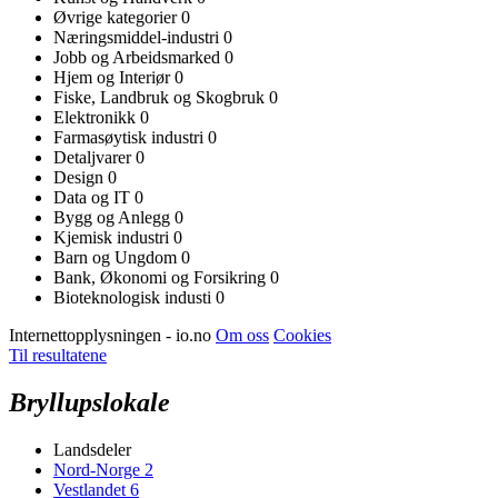
Øvrige kategorier
0
Næringsmiddel-industri
0
Jobb og Arbeidsmarked
0
Hjem og Interiør
0
Fiske, Landbruk og Skogbruk
0
Elektronikk
0
Farmasøytisk industri
0
Detaljvarer
0
Design
0
Data og IT
0
Bygg og Anlegg
0
Kjemisk industri
0
Barn og Ungdom
0
Bank, Økonomi og Forsikring
0
Bioteknologisk industi
0
Internettopplysningen - io.no
Om oss
Cookies
Til resultatene
Bryllupslokale
Landsdeler
Nord-Norge
2
Vestlandet
6