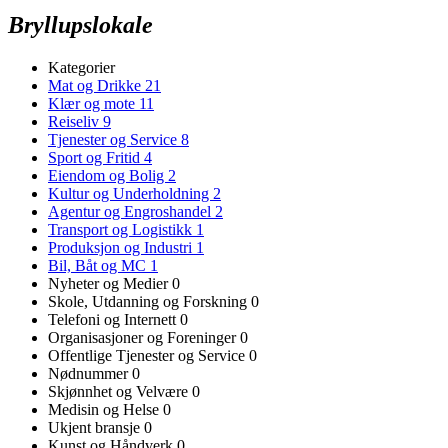
Bryllupslokale
Kategorier
Mat og Drikke
21
Klær og mote
11
Reiseliv
9
Tjenester og Service
8
Sport og Fritid
4
Eiendom og Bolig
2
Kultur og Underholdning
2
Agentur og Engroshandel
2
Transport og Logistikk
1
Produksjon og Industri
1
Bil, Båt og MC
1
Nyheter og Medier
0
Skole, Utdanning og Forskning
0
Telefoni og Internett
0
Organisasjoner og Foreninger
0
Offentlige Tjenester og Service
0
Nødnummer
0
Skjønnhet og Velvære
0
Medisin og Helse
0
Ukjent bransje
0
Kunst og Håndverk
0