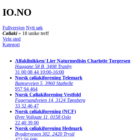
IO
.NO
Fullversjon
Nytt søk
Cøliaki
» 18 unike treff
Velg sted
Kategori
Alfaklinikken/ Lier Naturmedisin Charlotte Torgersen
Haugane 58 B
,
3408 Tranby
31 00 08 44
10:00-16:00
Norsk cøliakiforening Telemark
Bamseveien 5
,
3960 Stathelle
957 94 464
Norsk Cøliakiforening Vestfold
Fagersandveien 14
,
3124 Tønsberg
33 32 46 47
Norsk cøliakiforening (NCF)
Øvre Vollgate 11
,
0158 Oslo
22 40 39 00
Norsk cøliakiforening Hedmark
Bygdervegen 302
,
2420 Trysil
472 56 696