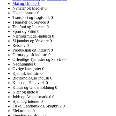
Mat og Drikke
1
Nyheter og Medier
0
Ukjent bransje
0
Transport og Logistikk
0
Tjenester og Service
0
Telefoni og Internett
0
Sport og Fritid
0
Næringsmiddel-industri
0
Skjønnhet og Velvære
0
Reiseliv
0
Produksjon og Industri
0
Farmasøytisk industri
0
Offentlige Tjenester og Service
0
Nødnummer
0
Øvrige kategorier
0
Kjemisk industri
0
Bioteknologisk industi
0
Kunst og Håndverk
0
Kultur og Underholdning
0
Klær og mote
0
Jobb og Arbeidsmarked
0
Hjem og Interiør
0
Fiske, Landbruk og Skogbruk
0
Elektronikk
0
Eiendom og Bolig
0