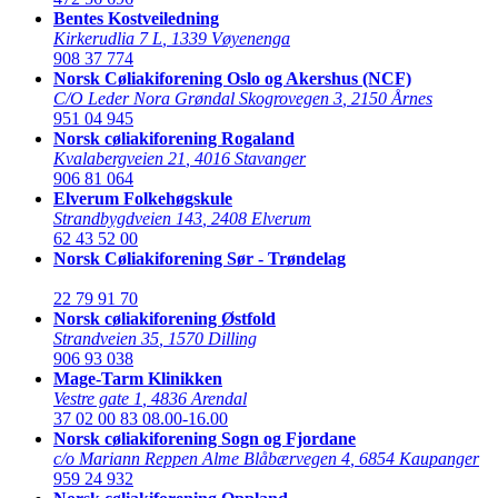
Bentes Kostveiledning
Kirkerudlia 7 L
,
1339 Vøyenenga
908 37 774
Norsk Cøliakiforening Oslo og Akershus (NCF)
C/O Leder Nora Grøndal Skogrovegen 3
,
2150 Årnes
951 04 945
Norsk cøliakiforening Rogaland
Kvalabergveien 21
,
4016 Stavanger
906 81 064
Elverum Folkehøgskule
Strandbygdveien 143
,
2408 Elverum
62 43 52 00
Norsk Cøliakiforening Sør - Trøndelag
22 79 91 70
Norsk cøliakiforening Østfold
Strandveien 35
,
1570 Dilling
906 93 038
Mage-Tarm Klinikken
Vestre gate 1
,
4836 Arendal
37 02 00 83
08.00-16.00
Norsk cøliakiforening Sogn og Fjordane
c/o Mariann Reppen Alme Blåbærvegen 4
,
6854 Kaupanger
959 24 932