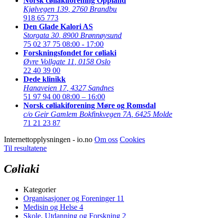
Norsk cøliakiforening Oppland
Kjølvegen 139
,
2760 Brandbu
918 65 773
Den Glade Kalori AS
Storgata 30
,
8900 Brønnøysund
75 02 37 75
08:00 - 17:00
Forskningsfondet for cøliaki
Øvre Vollgate 11
,
0158 Oslo
22 40 39 00
Dede klinikk
Hanaveien 17
,
4327 Sandnes
51 97 94 00
08:00 – 16:00
Norsk cøliakiforening Møre og Romsdal
c/o Geir Gamlem Bokfinkvegen 7A
,
6425 Molde
71 21 23 87
Internettopplysningen - io.no
Om oss
Cookies
Til resultatene
Cøliaki
Kategorier
Organisasjoner og Foreninger
11
Medisin og Helse
4
Skole, Utdanning og Forskning
2