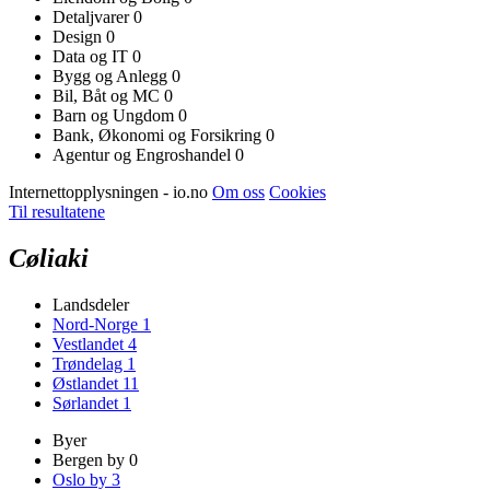
Detaljvarer
0
Design
0
Data og IT
0
Bygg og Anlegg
0
Bil, Båt og MC
0
Barn og Ungdom
0
Bank, Økonomi og Forsikring
0
Agentur og Engroshandel
0
Internettopplysningen - io.no
Om oss
Cookies
Til resultatene
Cøliaki
Landsdeler
Nord-Norge
1
Vestlandet
4
Trøndelag
1
Østlandet
11
Sørlandet
1
Byer
Bergen by
0
Oslo by
3