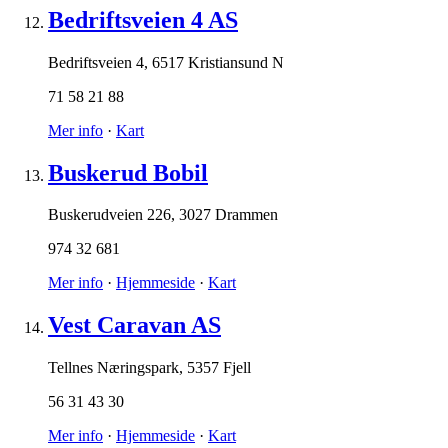
Bedriftsveien 4 AS
Bedriftsveien 4
,
6517 Kristiansund N
71 58 21 88
Mer info
·
Kart
Buskerud Bobil
Buskerudveien 226
,
3027 Drammen
974 32 681
Mer info
·
Hjemmeside
·
Kart
Vest Caravan AS
Tellnes Næringspark
,
5357 Fjell
56 31 43 30
Mer info
·
Hjemmeside
·
Kart