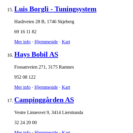
Luis Borgli - Tuningsystem
Hasliveien 28 B
,
1746 Skjeberg
69 16 11 82
Mer info
·
Hjemmeside
·
Kart
Hays Bobil AS
Fossanveien 271
,
3175 Ramnes
952 08 122
Mer info
·
Hjemmeside
·
Kart
Campinggården AS
Vestre Linnesvei 9
,
3414 Lierstranda
32 24 20 00
Mer info
·
Hjemmeside
·
Kart