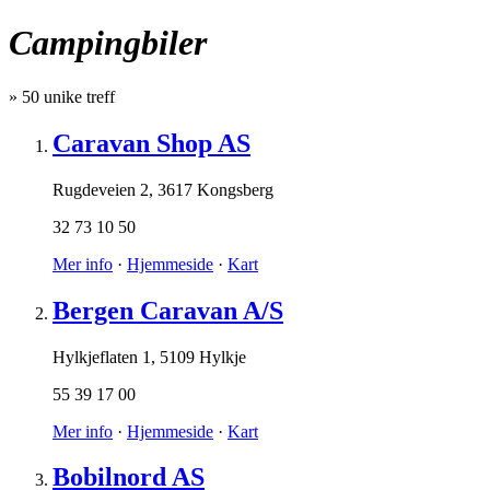
Campingbiler
»
50
unike treff
Caravan Shop AS
Rugdeveien 2
,
3617 Kongsberg
32 73 10 50
Mer info
·
Hjemmeside
·
Kart
Bergen Caravan A/S
Hylkjeflaten 1
,
5109 Hylkje
55 39 17 00
Mer info
·
Hjemmeside
·
Kart
Bobilnord AS