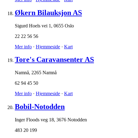
Økern Bilauksjon AS
Sigurd Hoels vei 1
,
0655 Oslo
22 22 56 56
Mer info
·
Hjemmeside
·
Kart
Tore's Caravansenter AS
Namnå
,
2265 Namnå
62 94 45 50
Mer info
·
Hjemmeside
·
Kart
Bobil-Notodden
Inger Floods veg 18
,
3676 Notodden
483 20 199