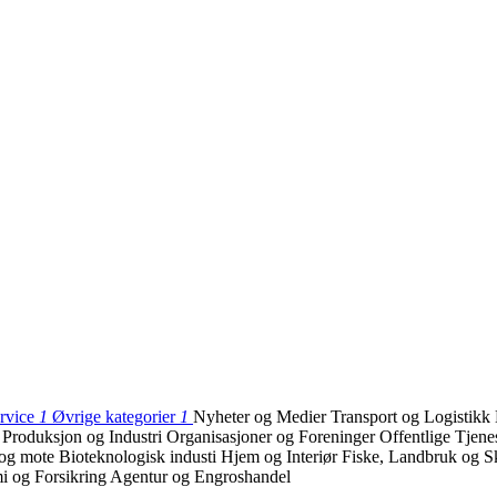
ervice
1
Øvrige kategorier
1
Nyheter og Medier
Transport og Logistikk
i
Produksjon og Industri
Organisasjoner og Foreninger
Offentlige Tjene
og mote
Bioteknologisk industi
Hjem og Interiør
Fiske, Landbruk og 
 og Forsikring
Agentur og Engroshandel