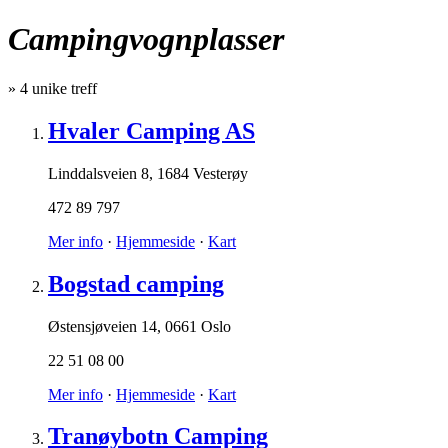
Campingvognplasser
»
4
unike treff
Hvaler Camping AS
Linddalsveien 8
,
1684 Vesterøy
472 89 797
Mer info
·
Hjemmeside
·
Kart
Bogstad camping
Østensjøveien 14
,
0661 Oslo
22 51 08 00
Mer info
·
Hjemmeside
·
Kart
Tranøybotn Camping