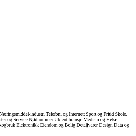
Næringsmiddel-industri
Telefoni og Internett
Sport og Fritid
Skole,
ster og Service
Nødnummer
Ukjent bransje
Medisin og Helse
Skogbruk
Elektronikk
Eiendom og Bolig
Detaljvarer
Design
Data og