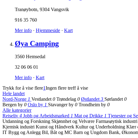
Tranøybotn
,
9304 Vangsvik
916 35 760
Mer info
·
Hjemmeside
·
Kart
Øya Camping
3560 Hemsedal
32 06 06 01
Mer info
·
Kart
Trykk for å vise flere
1
Ingen flere treff å vise
Hele landet
Nord-Norge
1
Vestlandet
0
Trøndelag
0
Østlandet
3
Sørlandet
0
Bergen by
0
Oslo by
1
Stavanger by
0
Trondheim by
0
Alle kategorier
Reiseliv
4
Jobb og Arbeidsmarked
1
Mat og Drikke
1
Tjenester og S
Utdanning og Forskning
Skjønnhet og Velvære
Farmasøytisk industr
Kjemisk industri
Kunst og Håndverk
Kultur og Underholdning
Klær 
IT
Bygg og Anlegg
Bil, Båt og MC
Barn og Ungdom
Bank, Økonomi