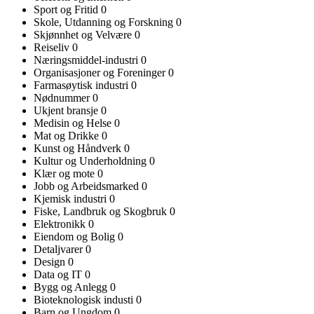
Sport og Fritid
0
Skole, Utdanning og Forskning
0
Skjønnhet og Velvære
0
Reiseliv
0
Næringsmiddel-industri
0
Organisasjoner og Foreninger
0
Farmasøytisk industri
0
Nødnummer
0
Ukjent bransje
0
Medisin og Helse
0
Mat og Drikke
0
Kunst og Håndverk
0
Kultur og Underholdning
0
Klær og mote
0
Jobb og Arbeidsmarked
0
Kjemisk industri
0
Fiske, Landbruk og Skogbruk
0
Elektronikk
0
Eiendom og Bolig
0
Detaljvarer
0
Design
0
Data og IT
0
Bygg og Anlegg
0
Bioteknologisk industi
0
Barn og Ungdom
0