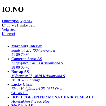
IO
.NO
Fullversjon
Nytt søk
Chair
» 21 unike treff
Velg sted
Kategori
Marnburg Interiør
Sandvigå 27
,
4007 Stavanger
51 89 70 30
Cameron Sense AS
Andøyfaret 3
,
4623 Kristiansand S
38 00 05 70
Norsap AS
Mjåvannsv 35
,
4628 Kristiansand S
38 18 52 00
Stengt
Lucky Chair
Einar Høigårds vei 25
,
0871 Oslo
941 46 180
HOV LEGESENTER MONA CHAIR YEMLAHI
Hovsbakken 3
,
2860 Hov
My Chair AS