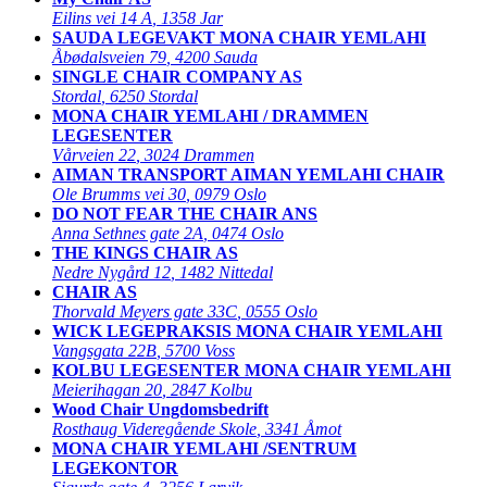
Eilins vei 14 A
,
1358 Jar
SAUDA LEGEVAKT MONA CHAIR YEMLAHI
Åbødalsveien 79
,
4200 Sauda
SINGLE CHAIR COMPANY AS
Stordal
,
6250 Stordal
MONA CHAIR YEMLAHI / DRAMMEN
LEGESENTER
Vårveien 22
,
3024 Drammen
AIMAN TRANSPORT AIMAN YEMLAHI CHAIR
Ole Brumms vei 30
,
0979 Oslo
DO NOT FEAR THE CHAIR ANS
Anna Sethnes gate 2A
,
0474 Oslo
THE KINGS CHAIR AS
Nedre Nygård 12
,
1482 Nittedal
CHAIR AS
Thorvald Meyers gate 33C
,
0555 Oslo
WICK LEGEPRAKSIS MONA CHAIR YEMLAHI
Vangsgata 22B
,
5700 Voss
KOLBU LEGESENTER MONA CHAIR YEMLAHI
Meierihagan 20
,
2847 Kolbu
Wood Chair Ungdomsbedrift
Rosthaug Videregående Skole
,
3341 Åmot
MONA CHAIR YEMLAHI /SENTRUM
LEGEKONTOR