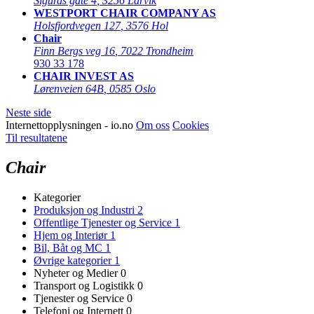
Sigurds gate 4
,
3256 Larvik
WESTPORT CHAIR COMPANY AS
Holsfjordvegen 127
,
3576 Hol
Chair
Finn Bergs veg 16
,
7022 Trondheim
930 33 178
CHAIR INVEST AS
Lørenveien 64B
,
0585 Oslo
Neste side
Internettopplysningen - io.no
Om oss
Cookies
Til resultatene
Chair
Kategorier
Produksjon og Industri
2
Offentlige Tjenester og Service
1
Hjem og Interiør
1
Bil, Båt og MC
1
Øvrige kategorier
1
Nyheter og Medier
0
Transport og Logistikk
0
Tjenester og Service
0
Telefoni og Internett
0