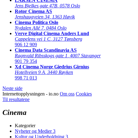
LARSEN CINEMA
Jens Bjelkes gate 47B
,
0578 Oslo
Rotor Cinema AS
Jenshaugveien 34
,
1363 Høvik
Cinema Politica Oslo
Nydalen Allé 7
,
0484 Oslo
Verve Digital Cinema Anders Lund
Cappelens vei 1 C
,
3127 Tønsberg
906 12 909
Cinema Data Scandinavia AS
Ragnvald Ribsskogs gate 1
,
4007 Stavanger
901 79 354
Xd Cinema Norge Giedrius Girnius
Hotellveien 9 A
,
3440 Røyken
998 71 013
Neste side
Internettopplysningen - io.no
Om oss
Cookies
Til resultatene
Cinema
Kategorier
Nyheter og Medier
3
Kultur og Underholdning
3