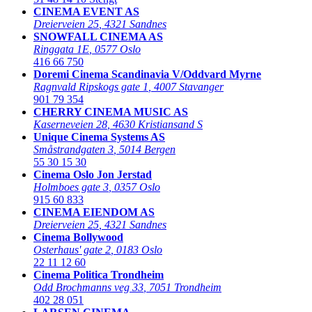
CINEMA EVENT AS
Dreierveien 25
,
4321 Sandnes
SNOWFALL CINEMA AS
Ringgata 1E
,
0577 Oslo
416 66 750
Doremi Cinema Scandinavia V/Oddvard Myrne
Ragnvald Ripskogs gate 1
,
4007 Stavanger
901 79 354
CHERRY CINEMA MUSIC AS
Kaserneveien 28
,
4630 Kristiansand S
Unique Cinema Systems AS
Småstrandgaten 3
,
5014 Bergen
55 30 15 30
Cinema Oslo Jon Jerstad
Holmboes gate 3
,
0357 Oslo
915 60 833
CINEMA EIENDOM AS
Dreierveien 25
,
4321 Sandnes
Cinema Bollywood
Osterhaus' gate 2
,
0183 Oslo
22 11 12 60
Cinema Politica Trondheim
Odd Brochmanns veg 33
,
7051 Trondheim
402 28 051