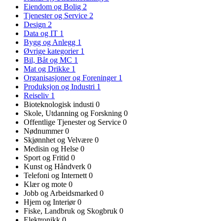
Eiendom og Bolig
2
Tjenester og Service
2
Design
2
Data og IT
1
Bygg og Anlegg
1
Øvrige kategorier
1
Bil, Båt og MC
1
Mat og Drikke
1
Organisasjoner og Foreninger
1
Produksjon og Industri
1
Reiseliv
1
Bioteknologisk industi
0
Skole, Utdanning og Forskning
0
Offentlige Tjenester og Service
0
Nødnummer
0
Skjønnhet og Velvære
0
Medisin og Helse
0
Sport og Fritid
0
Kunst og Håndverk
0
Telefoni og Internett
0
Klær og mote
0
Jobb og Arbeidsmarked
0
Hjem og Interiør
0
Fiske, Landbruk og Skogbruk
0
Elektronikk
0