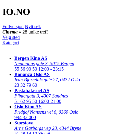
IO
.NO
Fullversjon
Nytt søk
Cinema
» 28 unike treff
Velg sted
Kategori
Bergen Kino AS
Neumanns gate 3
,
5015 Bergen
55 56 90 50
12:00 - 23:15
Bonanza Oslo AS
Ivan Bjørndals gate 27
,
0472 Oslo
23 32 79 60
Pastabakeriet AS
Flintergata 3
,
4307 Sandnes
51 62 95 50
16:00-21:00
Oslo Kino AS
Fridtjof Nansens vei 6
,
0369 Oslo
994 32 000
Storstova
Arne Garborgs veg 28
,
4344 Bryne
51 48 14 10
Stengt