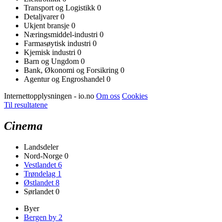
Transport og Logistikk
0
Detaljvarer
0
Ukjent bransje
0
Næringsmiddel-industri
0
Farmasøytisk industri
0
Kjemisk industri
0
Barn og Ungdom
0
Bank, Økonomi og Forsikring
0
Agentur og Engroshandel
0
Internettopplysningen - io.no
Om oss
Cookies
Til resultatene
Cinema
Landsdeler
Nord-Norge
0
Vestlandet
6
Trøndelag
1
Østlandet
8
Sørlandet
0
Byer
Bergen by
2